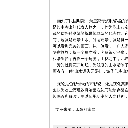
而到了民国时期，为皇家专烧制瓷器的御
是其中杰出的代表人物之一，作为珠山八
藏的这件粉彩笔筒就是其典型的代表作。
筒，这就是通景山水。所谓通景，就是将
可以看到完美的画面。从一侧看，一户人
惬意悠然；换一个角度看，老翁策驴寻幽
和谐幽静；再换一个角度，山林之中，几
一旁的桃树花开灿烂，为浅淡的山水增添
画者有一种“山水源头无觅处，游子信步山
无论是色彩斑斓的五彩瓷，还是变化莫测
彪认为这些历经岁月沧桑洗礼而能够存留
其保管和解读，用以传承历史的人文精神
文章来源：印象河南网