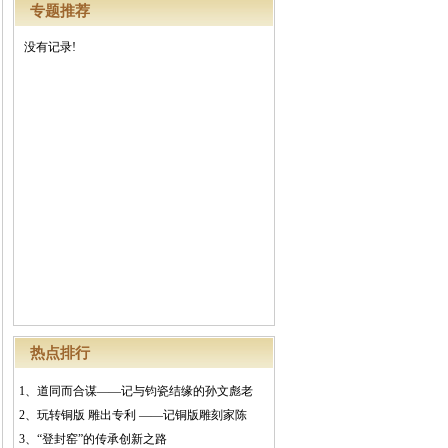
专题推荐
没有记录!
热点排行
1、
道同而合谋——记与钧瓷结缘的孙文彪老
2、
玩转铜版 雕出专利 ——记铜版雕刻家陈
3、
“登封窑”的传承创新之路