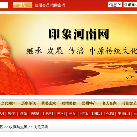
注册会员
找回密码
当代郑州
历史传说
秀美山水
郑州美食
郑州特产
名人名家
传统文艺
乡]
|
[焦作]
|
[濮阳]
|
[鹤壁]
|
[许昌]
|
[漯河]
|
[商丘]
|
[信阳]
|
[周口]
|
[济源]
|
[平顶山]
|
[
艺
>>
收藏与交流
>> 浏览郑州