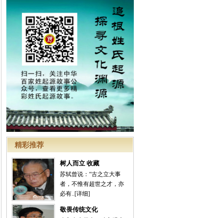
精彩推荐
树人而立 收藏
苏轼曾说：“古之立大事
者，不惟有超世之才，亦
必有..
[详细]
敬畏传统文化