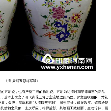
《清·康熙五彩将军罐》
的五彩瓷，也有严整工细的粉彩瓷。五彩为明清时期景德镇窑的新品
破，基本上改变了明代青花五彩占主流地位的局面。孙文彪收藏的一对花
，丰肩，敛腹，底款标识“大清康熙年制”，器形完好，颇显敦实。罐腹绘锦
生机勃勃之景象，主次呼应，相得益彰。其绘画工致精丽，生动传神，画