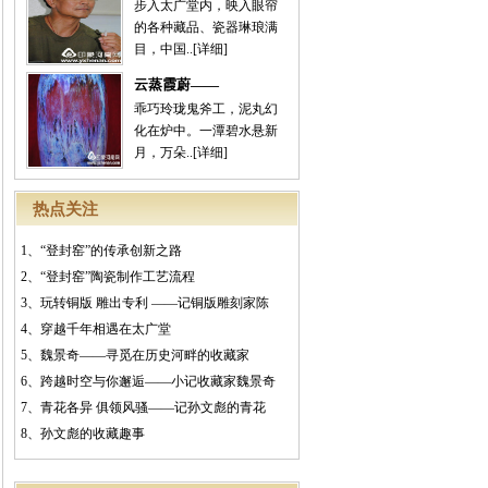
步入太广堂内，映入眼帘
的各种藏品、瓷器琳琅满
目，中国..
[详细]
云蒸霞蔚——
乖巧玲珑鬼斧工，泥丸幻
化在炉中。一潭碧水悬新
月，万朵..
[详细]
热点关注
1、
“登封窑”的传承创新之路
2、
“登封窑”陶瓷制作工艺流程
3、
玩转铜版 雕出专利 ——记铜版雕刻家陈
4、
穿越千年相遇在太广堂
5、
魏景奇——寻觅在历史河畔的收藏家
6、
跨越时空与你邂逅——小记收藏家魏景奇
7、
青花各异 俱领风骚——记孙文彪的青花
8、
孙文彪的收藏趣事