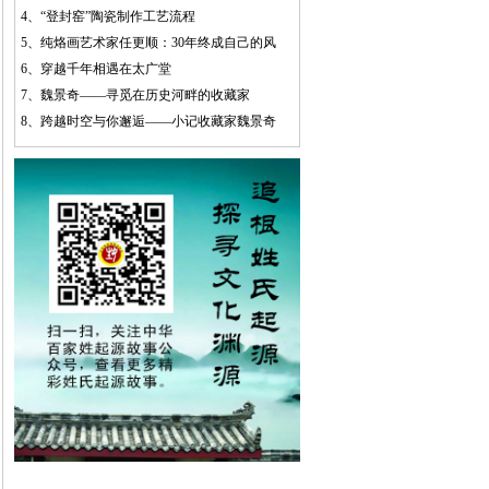
4、
“登封窑”陶瓷制作工艺流程
5、
纯烙画艺术家任更顺：30年终成自己的风
6、
穿越千年相遇在太广堂
7、
魏景奇——寻觅在历史河畔的收藏家
8、
跨越时空与你邂逅——小记收藏家魏景奇