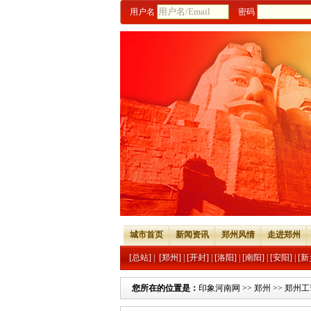
用户名
密码
城市首页
新闻资讯
郑州风情
走进郑州
[总站]
|
[郑州]
|
[开封]
|
[洛阳]
|
[南阳]
|
[安阳]
|
[新
您所在的位置是：
印象河南网
>>
郑州
>>
郑州工