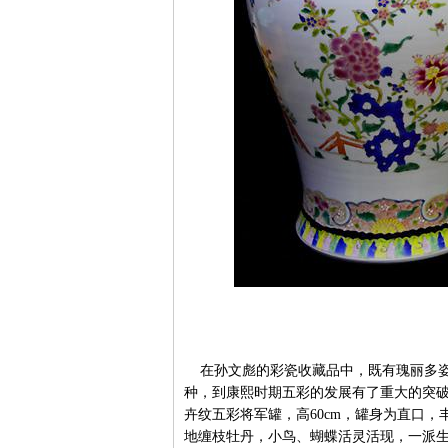
在孙文彪的彩瓷收藏品中，既有瑰丽多姿
种，到康熙时期五彩的发展有了重大的突
卉纹五彩将军罐，高60cm，罐身为直口
地缠枝牡丹，小鸟、蝴蝶活灵活现，一派