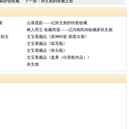
紫砂壶收藏
下一条：
孙文彪的收藏之路
藏
·云蒸霞蔚——记孙文彪的钧瓷收藏
·树人而立 收藏而退——记河南民间收藏家孙文彪
家孙文
·文宝斋藏品《星神钧瓷·昭君出塞》
·文宝斋藏品《双耳瓶》
·文宝斋藏品《兽头瓶》
·文宝斋藏品《盘果（任星航作品）》
·孙文彪