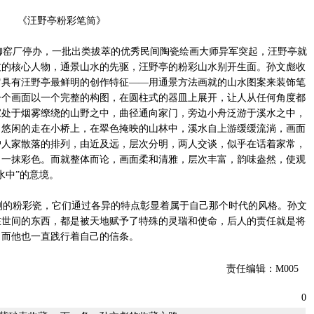
《汪野亭粉彩笔筒》
窑厂停办，一批出类拔萃的优秀民间陶瓷绘画大师异军突起，汪野亭就
友的核心人物，通景山水的先驱，汪野亭的粉彩山水别开生面。孙文彪收
它具有汪野亭最鲜明的创作特征——用通景方法画就的山水图案来装饰笔
一个画面以一个完整的构图，在圆柱式的器皿上展开，让人从任何角度都
家处于烟雾缭绕的山野之中，曲径通向家门，旁边小舟泛游于溪水之中，
，悠闲的走在小桥上，在翠色掩映的山林中，溪水自上游缓缓流淌，画面
户人家散落的排列，由近及远，层次分明，两人交谈，似乎在话着家常，
了一抹彩色。而就整体而论，画面柔和清雅，层次丰富，韵味盎然，使观
水中”的意境。
的粉彩瓷，它们通过各异的特点彰显着属于自己那个时代的风格。孙文
在世间的东西，都是被天地赋予了特殊的灵瑞和使命，后人的责任就是将
，而他也一直践行着自己的信条。
责任编辑：M005
0