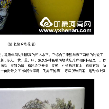
《清·乾隆粉彩花瓶》
，乾隆年间达到很高的艺术水平。它综合了康熙与雍正两朝的制瓷工
创新，以红、黄、蓝、绿、紫及多种色釉为地就是其鲜明的特征之一。孙
制底款，黄釉为底，粉彩绘花卉图，黄鹂、孔雀栖息其上，疏落有致，做
一侧附带文字“动摇金翠尾，飞舞玉池阴”，呼应所绘图案，起到锦上添