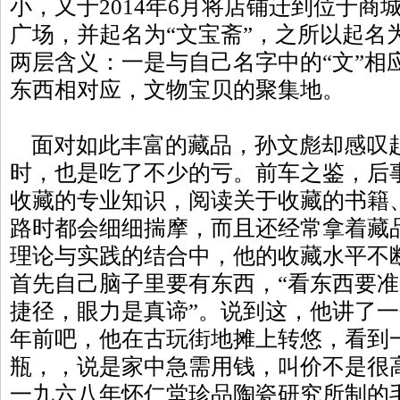
小，又于2014年6月将店铺迁到位于商
广场，并起名为“文宝斋”，之所以起名
两层含义：一是与自己名字中的“文”相
东西相对应，文物宝贝的聚集地。
面对如此丰富的藏品，孙文彪却感叹
时，也是吃了不少的亏。前车之鉴，后
收藏的专业知识，阅读关于收藏的书籍
路时都会细细揣摩，而且还经常拿着藏
理论与实践的结合中，他的收藏水平不
首先自己脑子里要有东西，“看东西要
捷径，眼力是真谛”。说到这，他讲了
年前吧，他在古玩街地摊上转悠，看到
瓶，，说是家中急需用钱，叫价不是很
一九六八年怀仁堂珍品陶瓷研究所制的