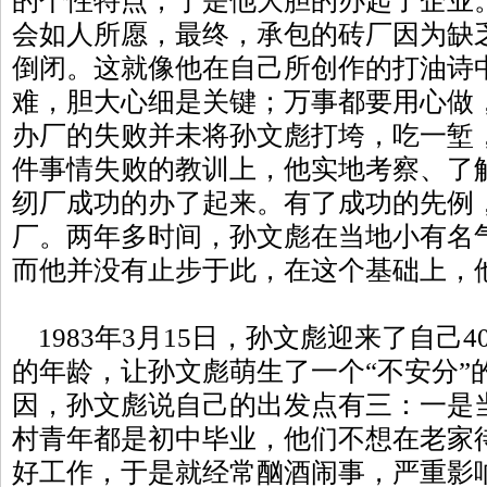
的个性特点，于是他大胆的办起了企业
会如人所愿，最终，承包的砖厂因为缺
倒闭。这就像他在自己所创作的打油诗
难，胆大心细是关键；万事都要用心做
办厂的失败并未将孙文彪打垮，吃一堑
件事情失败的教训上，他实地考察、了
纫厂成功的办了起来。有了成功的先例
厂。两年多时间，孙文彪在当地小有名
而他并没有止步于此，在这个基础上，他
1983年3月15日，孙文彪迎来了自己
的年龄，让孙文彪萌生了一个“不安分”的
因，孙文彪说自己的出发点有三：一是
村青年都是初中毕业，他们不想在老家
好工作，于是就经常酗酒闹事，严重影