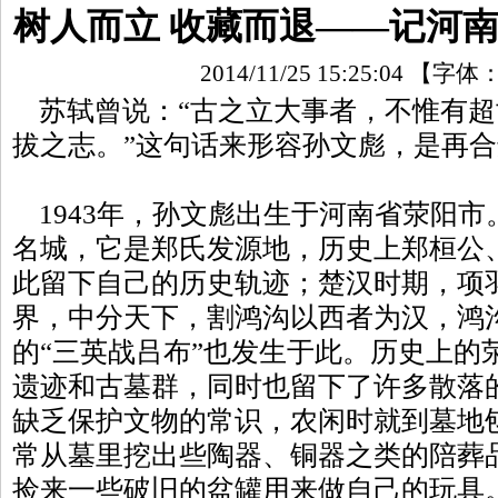
树人而立 收藏而退——记河
2014/11/25 15:25:04
【字体
苏轼曾说：“古之立大事者，不惟有超
拔之志。”这句话来形容孙文彪，是再
1943年，孙文彪出生于河南省荥阳市
名城，它是郑氏发源地，历史上郑桓公
此留下自己的历史轨迹；楚汉时期，项
界，中分天下，割鸿沟以西者为汉，鸿
的“三英战吕布”也发生于此。历史上的
遗迹和古墓群，同时也留下了许多散落
缺乏保护文物的常识，农闲时就到墓地
常从墓里挖出些陶器、铜器之类的陪葬
捡来一些破旧的盆罐用来做自己的玩具