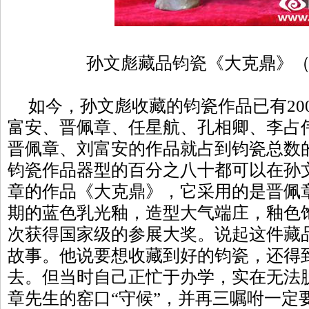
孙文彪藏品钧瓷《大克鼎》
如今，孙文彪收藏的钧瓷作品已有20
富安、晋佩章、任星航、孔相卿、李占
晋佩章、刘富安的作品就占到钧瓷总数
钧瓷作品器型的百分之八十都可以在孙
章的作品《大克鼎》，它采用的是晋佩
期的蓝色乳光釉，造型大气端庄，釉色
次获得国家级的参展大奖。说起这件藏
故事。他说要想收藏到好的钧瓷，还得
去。但当时自己正忙于办学，实在无法
章先生的窑口“守候”，并再三嘱咐一定