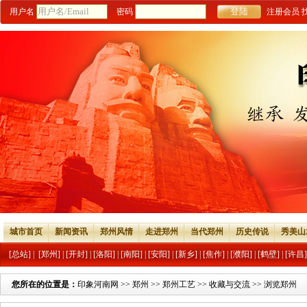
用户名
密码
注册会员
城市首页
新闻资讯
郑州风情
走进郑州
当代郑州
历史传说
秀美山
[总站]
|
[郑州]
|
[开封]
|
[洛阳]
|
[南阳]
|
[安阳]
|
[新乡]
|
[焦作]
|
[濮阳]
|
[鹤壁]
|
[许昌]
您所在的位置是：
印象河南网
>>
郑州
>>
郑州工艺
>>
收藏与交流
>> 浏览郑州