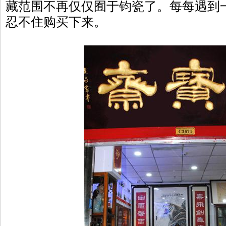
藏范围不再仅仅囿于钧瓷了。每每遇到
忍不住购买下来。