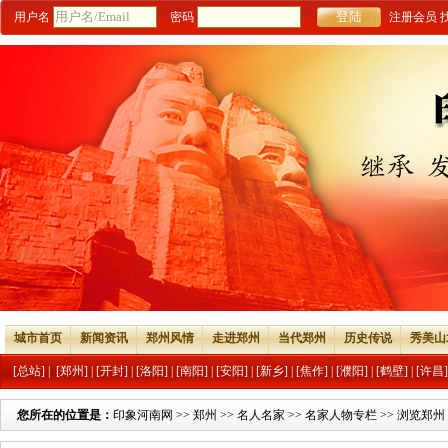
用户名
密码
注册会员
城市首页
新闻资讯
郑州风情
走进郑州
当代郑州
历史传说
秀美山
[总站]
|
[郑州]
|
[开封]
|
[洛阳]
|
[南阳]
|
[安阳]
|
[新乡]
|
[焦作]
|
[濮阳]
|
[鹤壁]
|
[许昌]
您所在的位置是：
印象河南网
>>
郑州
>>
名人名家
>>
名家人物专栏
>> 浏览郑州