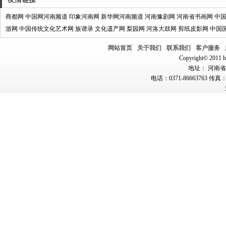
商都网
中国网河南频道
印象河南网
新华网河南频道
河南豫剧网
河南省书画网
中
游网
中国传统文化艺术网
族谱录
文化遗产网
梨园网
河洛大鼓网
剪纸皮影网
中国
网站首页
关于我们
联系我们
客户服务
Copyright© 2011 hn
地址： 河南省郑
电话：0371-86663763 传真：0