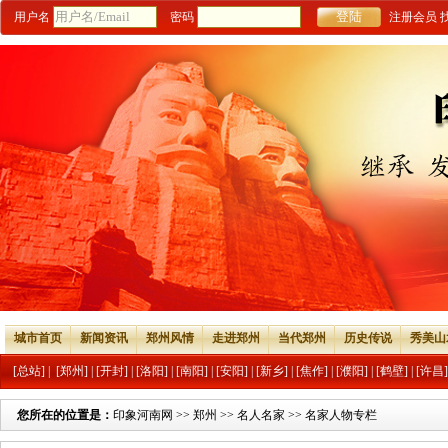
用户名
密码
注册会员
城市首页
新闻资讯
郑州风情
走进郑州
当代郑州
历史传说
秀美山
[总站]
|
[郑州]
|
[开封]
|
[洛阳]
|
[南阳]
|
[安阳]
|
[新乡]
|
[焦作]
|
[濮阳]
|
[鹤壁]
|
[许昌]
您所在的位置是：
印象河南网
>>
郑州
>>
名人名家
>>
名家人物专栏