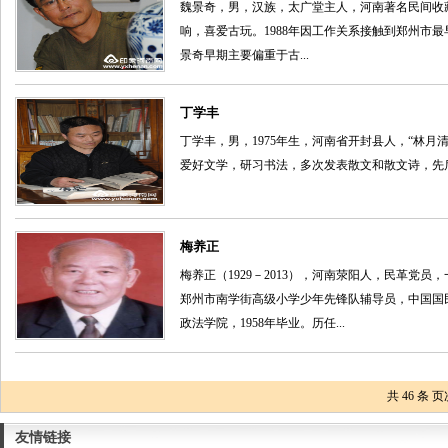
魏景奇，男，汉族，太广堂主人，河南著名民间收藏
响，喜爱古玩。1988年因工作关系接触到郑州市
景奇早期主要偏重于古...
丁学丰
丁学丰，男，1975年生，河南省开封县人，“林
爱好文学，研习书法，多次发表散文和散文诗，先后获
梅养正
梅养正（1929－2013），河南荥阳人，民革党员
郑州市南学街高级小学少年先锋队辅导员，中国国民
政法学院，1958年毕业。历任...
共
46
条 页
友情链接