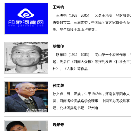
王鸿钧
王鸿钧（1928—2005），又名王治安，登封
协登封市二、三届常委，中国民间文艺家协会会员
事。早年就读于嵩山卢崖寺...
耿振印
耿振印（1925—1983），嵩山第一个农民作家
起，先后在《河南大众报》等报刊发表《往社会主
种》、《入股》等作品...
孙文彪
孙文彪，男，汉族，生于1943年，河南省荥阳市
员，河南省经济战略学会理事，中国民办高校理事
记，公社团委副书记，郑州电...
魏景奇