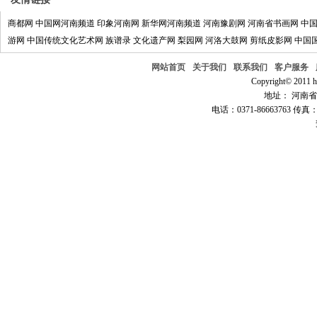
商都网
中国网河南频道
印象河南网
新华网河南频道
河南豫剧网
河南省书画网
中
游网
中国传统文化艺术网
族谱录
文化遗产网
梨园网
河洛大鼓网
剪纸皮影网
中国
网站首页
关于我们
联系我们
客户服务
Copyright© 2011 hn
地址： 河南省郑
电话：0371-86663763 传真：0