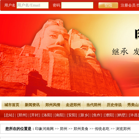
用户名
密码
注册会员
城市首页
新闻资讯
郑州风情
走进郑州
当代郑州
历史传说
秀美山
[总站]
|
[郑州]
|
[开封]
|
[洛阳]
|
[南阳]
|
[安阳]
|
[新乡]
|
[焦作]
|
[濮阳]
|
[鹤壁]
|
[许昌]
您所在的位置是：
印象河南网
>>
郑州
>>
郑州美食
>>
传统名吃
>> 浏览郑州