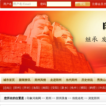
用户名
密码
注册会员
城市首页
新闻资讯
郑州风情
走进郑州
当代郑州
历史传说
秀美山
[总站]
|
[郑州]
|
[开封]
|
[洛阳]
|
[南阳]
|
[安阳]
|
[新乡]
|
[焦作]
|
[濮阳]
|
[鹤壁]
|
[许昌]
您所在的位置是：
印象河南网
>>
郑州
>>
郑州美食
>>
传统名吃
>> 浏览郑州