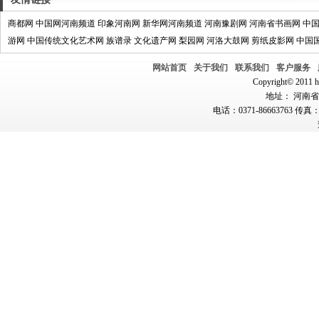
商都网
中国网河南频道
印象河南网
新华网河南频道
河南豫剧网
河南省书画网
中
游网
中国传统文化艺术网
族谱录
文化遗产网
梨园网
河洛大鼓网
剪纸皮影网
中国
网站首页
关于我们
联系我们
客户服务
Copyright© 2011 hn
地址： 河南省郑
电话：0371-86663763 传真：0