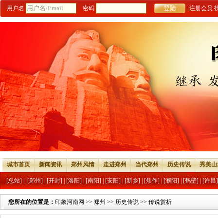
用户名
密码
注册会员
城市首页
新闻资讯
郑州风情
走进郑州
当代郑州
历史传说
秀美山
[总站]
|
[郑州]
|
[开封]
|
[洛阳]
|
[南阳]
|
[安阳]
|
[新乡]
|
[焦作]
|
[濮阳]
|
[鹤壁]
|
[许昌]
您所在的位置是：
印象河南网
>>
郑州
>>
历史传说
>>
传说赏析