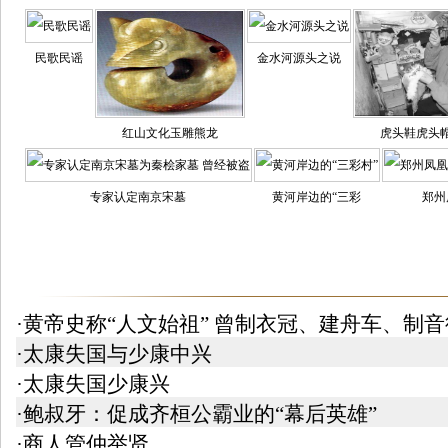
民歌民谣
金水河源头之说
红山文化玉雕熊龙
虎头鞋虎头
专家认定南京宋墓
黄河岸边的“三彩
郑州
·黄帝史称“人文始祖” 曾制衣冠、建舟车、制音
·太康失国与少康中兴
·太康失国少康兴
·鲍叔牙：促成齐桓公霸业的“幕后英雄”
·商人管仲举贤