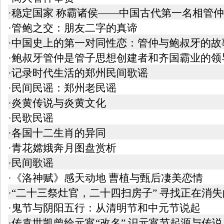
·稳定国家 称霸诸侯——中国古代第一名相管仲
·管鲍之交：朋友二字的真谛
·中国史上的第一对同性恋：管仲与鲍叔牙的故
·鲍叔牙管仲是管子思想创建者和齐国霸业的领
·记录时代生活的郑州民间歌谣
·民间民谣：郑州老民谣
·炎黄传说与炎黄文化
·民歌民谣
·各国十二生肖的异同
·青花嫦娥奔月图盘赏析
·民间歌谣
·《洛神赋》感天动地 曹植与甄后凄美恋情
·“二十三祭灶官，二十四扫房子” 寻找正在消
·鬼节与阴阳五行：从清明节和中元节说起
·传袁世凯曾给元宵“改名” 识元宵节起源与传说