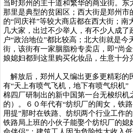
当时郑州的主干道和繁华的商业街。东
那里是典型的贫困区；西大街是郑州市
的“同庆祥”等较大商店都在西大街；南
几大家，出过不少举人，有不少人成了
户“政治地位”都比较高；北大街就是今
街，该街有一家胭脂粉专卖店，即“尚金
娘媳妇都到这里购买化妆品，生意十分
解放后，郑州人又编出更多更精彩的
有“天上有喷气飞机，地下有喷气织机”
棉四厂研制出的新中国第一台无梭织机
的）。６０年代有“纺织厂的闺女，铁
用提”那时在铁路、纺织两个行业工作
铁路局上班的小伙子能娶个纺织厂的媳
命伴侣”；建筑工人因为危险性大收入