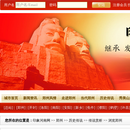
用户名
密码
注册会员
城市首页
新闻资讯
郑州风情
走进郑州
当代郑州
历史传说
秀美山
[总站]
|
[郑州]
|
[开封]
|
[洛阳]
|
[南阳]
|
[安阳]
|
[新乡]
|
[焦作]
|
[濮阳]
|
[鹤壁]
|
[许昌]
您所在的位置是：
印象河南网
>>
郑州
>>
历史传说
>>
传说赏析
>> 浏览郑州