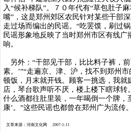
入“候补梯队”。７０年代有“草包肚子
嘴”，这是郑州郊区农民针对某些干部
走过场而编出的民谣。“吃罢馍，刷过锅
民谣形象地反映了当时郑州市区有线广
响。
另外：“干部见干部，比比料子裤，前面
素。’”“走遍京、津、沪，找不到郑州市
顿饭，月末就开钱。顾客一挑选，我就嫌
店，琴台歌声听不厌，楼上楼下瞎球转。
什么酒都往肚里装，一年喝倒一个牌，
康’。”这些民谣也都曾在郑州广为流传
文章来源：河南文化网 2007-1-11