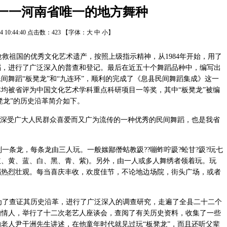
 一一河南省唯一的地方舞种
/14 10:44:40 点击数：
423
【字体：
大
中
小
】
祖国的优秀文化艺术遗产，按照上级指示精神，从1984年开始，用了
蹈，进行了广泛深入的普查和登记。最后在近五十个舞蹈品种中，编写出
间舞蹈“板凳龙”和“九连环”，顺利的完成了《息县民间舞蹈集成》这一
本均被省评为中国文化艺术学科重点科研项目一等奖，其中“板凳龙”被编
凳龙”的历史沿革简介如下。
深受广大人民群众喜爱而又广为流传的一种优秀的民间舞蹈，也是我省
条龙，每条龙由三人玩。一般媸鄙僭蛄教趿??嘣蚱咛趿?蚣甘?趿?玩七
、黄、蓝、白、黑、青、紫)。另外，由一人或多人舞绣者领着玩。玩
蹈热烈壮观。每当喜庆丰收，欢度佳节，不论地边场院，街头广场，或者
了查证其历史沿革，进行了广泛深入的调查研究，走遍了全县二十二个
知情人，举行了十二次老艺人座谈会，查阅了有关历史资料，收集了一些
的老人尹干洲先生讲述，在他童年时代就见过玩“板凳龙”，而且还听父辈