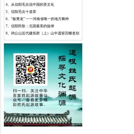
4、
从信阳毛尖说中国的茶文化
5、
信阳毛尖十道茶
6、
“板凳龙” 一一河南省唯一的地方舞种
7、
信阳民歌：北国最美的旋律
8、
鸡公山近代建筑群（上）山中遗留百幢老别