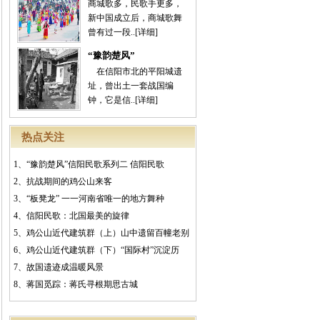
商城歌多，民歌手更多，
新中国成立后，商城歌舞
曾有过一段..
[详细]
“豫韵楚风”
在信阳市北的平阳城遗
址，曾出土一套战国编
钟，它是信..
[详细]
热点关注
1、
“豫韵楚风”信阳民歌系列二 信阳民歌
2、
抗战期间的鸡公山来客
3、
“板凳龙” 一一河南省唯一的地方舞种
4、
信阳民歌：北国最美的旋律
5、
鸡公山近代建筑群（上）山中遗留百幢老别
6、
鸡公山近代建筑群（下）“国际村”沉淀历
7、
故国遗迹成温暖风景
8、
蒋国觅踪：蒋氏寻根期思古城