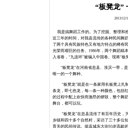
“板凳龙”
2013/12
我是搞舞蹈工作的。为了挖掘、整理和抢救
近三年的时间，对我县流传的各种民间舞
了两个具有民族特色又有地方特点的稀有民
光荣而艰巨的任务。1986年，两个舞蹈稿
入省卷，“九连环”被编入中国卷。现将“板
“板凳龙”在河南省息县、淮滨一带，是
唯一的一个舞种。
“板凳龙”就是在一条家用长板凳上扎制一
条龙，即七色龙，每—条一种颜色，包括红
的过程中配上欢快而激昂的锣鼓，整个舞
舞台，都可以玩。
“板凳龙”在息县流传了有百年历史，为
乡镇和四十多个自然村，采访了三十多位
育关的民间传说。据县城东大街93岁高龄