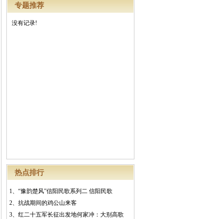
专题推荐
没有记录!
热点排行
1、
“豫韵楚风”信阳民歌系列二 信阳民歌
2、
抗战期间的鸡公山来客
3、
红二十五军长征出发地何家冲：大别高歌