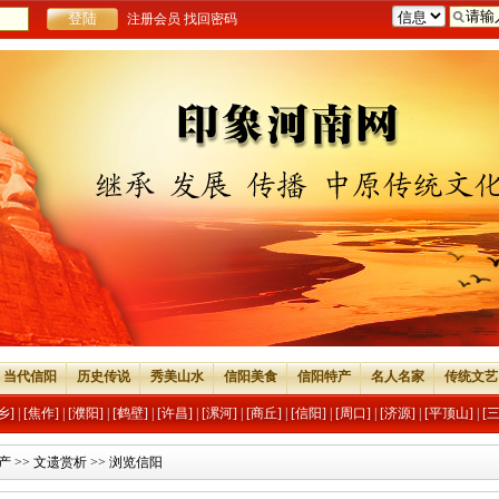
注册会员
找回密码
当代信阳
历史传说
秀美山水
信阳美食
信阳特产
名人名家
传统文艺
乡]
|
[焦作]
|
[濮阳]
|
[鹤壁]
|
[许昌]
|
[漯河]
|
[商丘]
|
[信阳]
|
[周口]
|
[济源]
|
[平顶山]
|
[
产
>>
文遗赏析
>> 浏览信阳