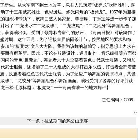
得了新生。从大军南下到土地改革，息县人民玩着“板凳龙”欢呼胜利，喜
出动了十三条威武雄壮、色彩斑烂、鳞光闪烁的“板凳龙”。1957年为迎接
志的组织和带领下，该舞曲艺人吴家超、李德厚、丁乐宝等进一步作了加
出了“二龙出水”“二龙吸珠”、“二龙绞尾”、“二龙滚身”等舞蹈组合，
演，获得演出奖，受到了领导和专家们的好评，《河南日报》对该舞作了
的鼎盛时期。这年五月，为了迎接首届信阳茶叶节，按照地区的要求和布
参加的“板凳龙”文艺大方阵。我作为该舞的总编导，指导思想上力求在
需要而有所革新。因此，不论在服装设计，道具制作，音乐编排等方面都
闪闪的青色“板凳龙”，舞龙者六十人全部着黄色古代武士服装，又增加
古代武士服装，还增加了二十人组成的大型打击乐队伍，打击者全部着蓝
帅旗，执旗者着红色古代武士服装，为了适应广场舞蹈的表演特点，共设
“龙吸珠”、“龙绞身”等舞蹈组合和舞蹈画面。演出受到了各界的好评并获
龙玉松【原标题：“板凳龙” 一一河南省唯一的地方舞种】
责任编辑：C009
0
下一条：
抗战期间的鸡公山来客