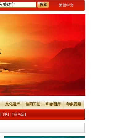
繁體中文
文化遗产
信阳工艺
印象图库
印象视频
三门峡]
|
[驻马店]