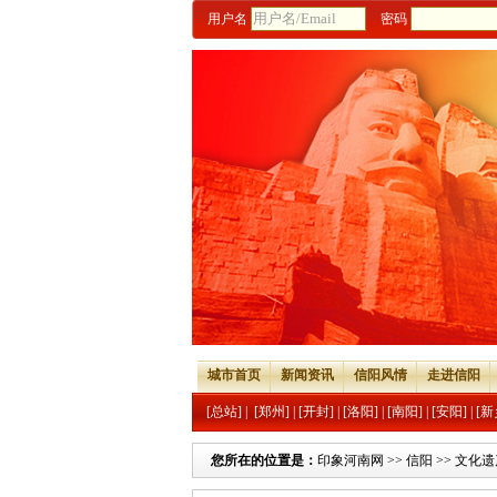
用户名
密码
城市首页
新闻资讯
信阳风情
走进信阳
[总站]
|
[郑州]
|
[开封]
|
[洛阳]
|
[南阳]
|
[安阳]
|
[新
您所在的位置是：
印象河南网
>>
信阳
>>
文化遗