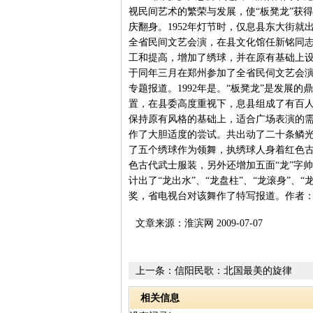
视民间艺术的繁荣与发展，使“板凳龙”获
庆翻身。1952年灯节时，仅息县东大街就
全省民间文艺会演，在县文化馆任新铭同
工和提高，增加了绣球，并在原有基础上设计
于同年三月在郑州参加了全省民伺文艺会
专题报道。1992年是。“板凳龙”是发展
置，在县委高度重视下，息县组成了有百人
保持原有风格的基础上，适合广场表演的
作了大胆适度的尝试。共出动了二十条鳞光
了五个绣球作为领舞，执绣球人身着红色
色古代武士服装，另外还增加五面“龙”字
计出了“龙出水”、“龙盘柱”、“龙滚身”、
奖，省电视台对该舞作了特写报道。作者：
文章来源：淮滨网 2009-07-07
上一条：
信阳民歌：北国最美的旋律
相关信息