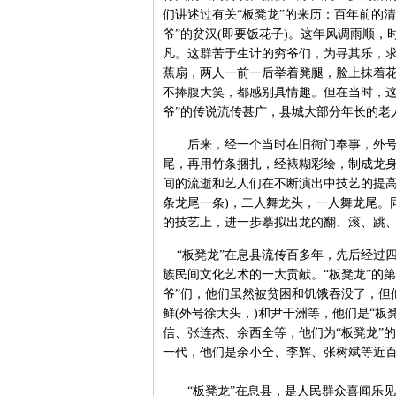
们讲述过有关“板凳龙”的来历：百年前的
爷”的贫汉(即要饭花子)。这年风调雨顺
凡。这群苦于生计的穷爷们，为寻其乐，
蕉扇，两人一前一后举着凳腿，脸上抹着
不捧腹大笑，都感别具情趣。但在当时，这
爷”的传说流传甚广，县城大部分年长的老
后来，经一个当时在旧衙门奉事，外号叫
尾，再用竹条捆扎，经裱糊彩绘，制成龙身
间的流逝和艺人们在不断演出中技艺的提高
条龙尾一条)，二人舞龙头，一人舞龙尾。
的技艺上，进一步摹拟出龙的翻、滚、跳、
“板凳龙”在息县流传百多年，先后经过
族民间文化艺术的一大贡献。“板凳龙”的
爷”们，他们虽然被贫困和饥饿吞没了，但
鲜(外号徐大头，)和尹干洲等，他们是“
信、张连杰、余西全等，他们为“板凳龙”
一代，他们是余小全、李辉、张树斌等近
“板凳龙”在息县，是人民群众喜闻乐见