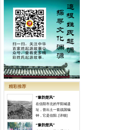
精彩推荐
“豫韵楚风”
在信阳市北的平阳城遗
址，曾出土一套战国编
钟，它是信阳..
[详细]
“豫韵楚风”