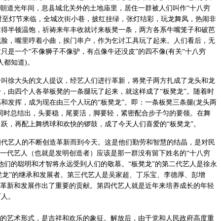
清朝道光年间，息县城北关外的土地庙里，居住一群被人们叫作“十八穷
，时至灯节来临，全城次街小巷，披红挂绿，张灯结彩，玩龙舞凤，热闹非
求得半顿温饱，祈祷来年丰收就讨来板凳一条，两方各系牛嘴笼子和破芭
花脸，嘴里哼着小曲，挨门串户，作为乞讨工具玩了起来。人们看后，无
只是一个“不像狮子不像驴，有点像牛还没皮”的四不像(有关“十八穷
人都知道)。
徐大头的文人提议，经艺人们进行革新，将凳子两方扎成了龙头和龙
，由四个人各举板凳的一条腿玩了起来，就这样成了“板凳龙”。随着时
和发挥，成为现在由三个人玩的“板凳龙”。即：一条板凳三条腿(龙头两
同时总结出，头要稳，尾要活，脚要轻，紧密配合步子匀的要领。在舞
跃，再配上舞绣球和欢快的锣鼓，成了今天人们喜爱的“板凳龙”。
四代艺人的不断创造革新而到今天。这是他们勤劳和智慧的结晶，是对民
第一代艺人（也就是发明创造者）应该是那一群没有留下姓名的“十八穷
他们的聪明和才智将永远受到人们的敬慕。“板凳龙”的第二代艺人是徐永
板凳龙”的继承和发展者。第三代艺人是吴家超、丁乐宝、李德厚、彭增
的革新和发展作出了重要的贡献。第四代艺人就是近年来培养成长的年轻
百人。
的艺术形式，是吉祥和欢乐的象征。解放后，由于党和人民政府高度重