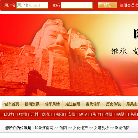
用户名
密码
注册会员
城市首页
新闻资讯
信阳风情
走进信阳
当代信阳
历史传说
秀美山
[总站]
|
[郑州]
|
[开封]
|
[洛阳]
|
[南阳]
|
[安阳]
|
[新乡]
|
[焦作]
|
[濮阳]
|
[鹤壁]
|
[许昌]
您所在的位置是：
印象河南网
>>
信阳
>>
文化遗产
>>
文遗赏析
>> 浏览信阳