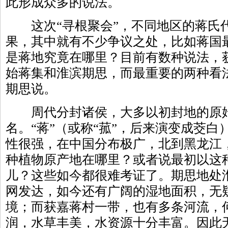
此形成众多的说法。
这次“寻根聚会”，不同地区的蒋氏
果，其中就有不少争议之处，比如蒋国
是蒋地究竟在哪里？目前有数种说法，
始蒋集和淮滨期思，而最重要的两种看
期思说。
周代分封诸侯，大多以初封地的原
名。“蒋”（或称“菰”，后来演变成茭
性很强，在中国分布极广，北到黑龙江
种植物原产地在哪里？或者说最初以这
儿？这些如今都很难考证了。期思地处
网发达，如今还有广阔的湿地面积，无疑
境；而获嘉蒋村一带，也有多条河流，
润，水草丰美，水资源十分丰富。因此