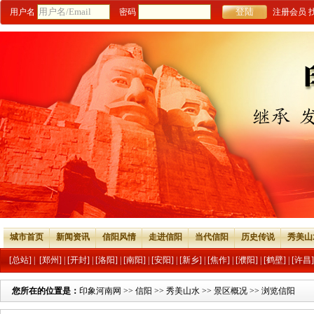
用户名
密码
注册会员
城市首页
新闻资讯
信阳风情
走进信阳
当代信阳
历史传说
秀美山
[总站]
|
[郑州]
|
[开封]
|
[洛阳]
|
[南阳]
|
[安阳]
|
[新乡]
|
[焦作]
|
[濮阳]
|
[鹤壁]
|
[许昌]
您所在的位置是：
印象河南网
>>
信阳
>>
秀美山水
>>
景区概况
>> 浏览信阳