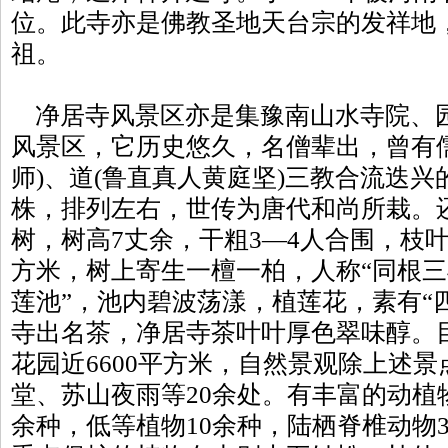
位。此寺亦是佛教圣地天台宗的发祥地
祖。
净居寺风景区亦是集豫南山水寺院、
风景区，它历史悠久，名僧辈出，曾有儒
师)、道(鲁直真人黄庭坚)三教合流迭
株，排列左右，世传为唐代和尚所栽。
树，树高7丈余，干粗3—4人合围，枝叶繁
方米，树上寄生一檀一柏，人称“同根三
莲池”，池内碧波荡漾，植莲花，素有“
寺出名茶，净居寺茶叶叶厚色翠味醇。
花园近6600平方米，自然景观除上述
堂、苏山夜雨等20余处。有丰富的动植物
余种，低等植物10余种，陆栖脊椎动物3