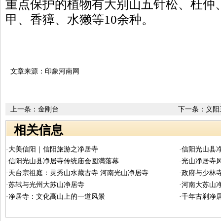
重点保护的植物有大别山五针松、杜仲
甲、香獐、水獭等10余种。
文章来源：印象河南网
上一条：
金刚台
下一条：
义阳
相关信息
·大美信阳｜信阳旅游之净居寺
·信阳光山县
·信阳光山县净居寺传统庙会圆满落幕
·光山净居寺
·天台宗祖庭：灵秀山水藏古寺 河南光山净居寺
·政府与少林
·苏轼与光州大苏山净居寺
·河南大苏山
·净居寺：文化高山上的一道风景
·千年古刹净