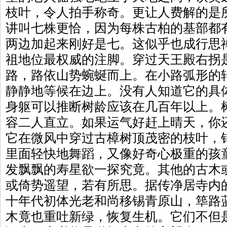
枝叶，令人拍手称奇。更让人费解的是
讲叫七株更恰，因为每株古柏的基部都
两边加起来刚好是七。这似乎也成行思
祖地位最权威的注脚。穿过天王殿右拐
路，路依山势蜿蜒而上。在小路弧形的
静静地等候在边上。没有人知道它的具
身躯可以推断树龄应该在几百年以上。
容二人直立。如果运气好赶上晴天，你
它在微风中穿过古樟树顶茂密的枝叶，
里面轻快地舞蹈，又像好奇心极重的孩
发飘飘的寿星欲一探究竟。其他的古木
或倚势遥望，若有所思。据传净居寺内
十年代初体光老和尚移锡青原山，筚路
木竟也重吐新绿，恢复生机。它们不但