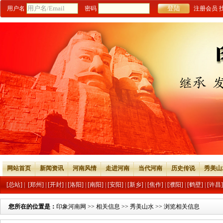
用户名
密码
注册会员
网站首页
新闻资讯
河南风情
走进河南
当代河南
历史传说
秀美山
[总站]
|
[郑州]
|
[开封]
|
[洛阳]
|
[南阳]
|
[安阳]
|
[新乡]
|
[焦作]
|
[濮阳]
|
[鹤壁]
|
[许昌]
您所在的位置是：
印象河南网
>>
相关信息
>>
秀美山水
>> 浏览相关信息