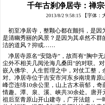
千年古刹净居寺：禅宗
2013/8/2 9:58:15
【字体：
初至净居寺，整颗心都在颤抖，是因
是清幽秀丽的风景？是因为其卓然不群
洁的道风？抑或……
净居寺原名“安隐寺”，故而有“胸中
尘外不相关几阅沧海几桑田”的对联。
嵌入佛学、人生哲理之中，对仗工整，
对。净居寺位于吉安市河东乡南境青原山
峰峦连绵10余公里，山上古木蓊郁，奇
情趣。潭、泉、溪、峡共30余处。唐开
祖后至青原山开山建寺，广开法筵，一