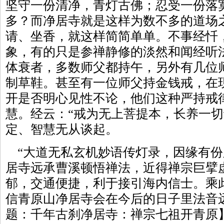
坚守一份清净，青灯古佛；忍受一份落
多？而净居寺就是这样为数不多的道场
请、坐香，就这样简简单单。不事经忏
象，有的只是参禅静修的淡然和闻经听
体衰者，多数师父都持午，另外有几位
制草鞋。甚至有一位师父持金钱戒，在
开是否明心见性不论，他们这种严持戒
慧。经云：“戒为无上菩提本，长养一切
定、智慧无从谈起。
“大道无私玄机妙语传灯录，因缘有份
居寺远承曹溪顿悟禅法，近得禅宗巨擘
郁，交通便捷，利于接引海内信士。乘
信青原山净居寺会在今后的日子里法音
题：千年古刹净居寺：禅宗七祖开青原