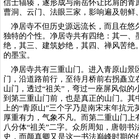
信士辐辏，遂形成与南岳怀让比肩的青
曹洞、云门、法眼三家，影响遍及朝鲜
净居寺不但历史源远流长，而且在悠
独特的个性。净居寺共有四绝：其一、
绝，其三、建筑妙绝，其四、禅风苦绝
的墨宝。
净居寺共有三重山门。进入青原山景
门，沿道路前行，至待月桥前右拐矗立在
山门，透过“祖关”，弯过一座屏风似的
到第三重山门前，也是真正的山门。其
上的“青原山”三个字乃是南宋末年抗元
厚重有力，气象不凡。而第二重山门上
八分体“祖关”二字。众所周知，唐朝书
史，而颜真卿又是这一书法巅峰时期的