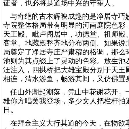
证者，也必将是道场中兴的守望人。
与奇绝的古木辉映成趣的是净居寺巧
寺院整体格局带有明显的河南庭院色彩
天王殿、毗卢阁居中，功德堂、祖师殿
客堂、地藏殿整齐地分布两侧。如果说
局奠定了净居寺庄严肃穆的格调，那么
池则为其点缀上了灵动的色彩。放生池
汪注入，四拱桥把大雄宝殿分别于天王
相连，清水游鱼，畅游其间，又仿佛置
任山外潮起潮落，凭山中花谢花开。
雄你方唱罢我登场，多少文人把栏杆拍
日。
在拜金主义大行其道的今天，在物欲