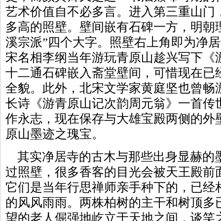
艺术价值自不必多言。进入第三重山门
多高的照壁。壁间嵌有石碑一方，明朝
溪宗派”四个大字。照壁右上角即为净
宋名相李纲当年游玩青原山趁兴写下《
十二通石碑嵌入斋堂壁间，可惜现在已
全貌。此外，北宋文学家黄庭坚也曾畅
长诗《游青原山记次韵周元翁》一首传
作永志，现在保存与大雄宝殿两侧的外
原山墨迹之瑰宝。
其实净居寺的古木与那些出身显赫的
过照壁，很多香客的目光会被天王殿前
它们是当年行思禅师亲手种下的，已经
的风风雨雨。两株柏树的主干和树顶多
望的老人倔强地屹立于天地之间，谈笑