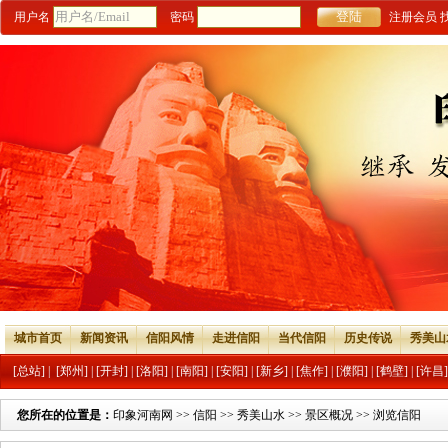
用户名
密码
注册会员
城市首页
新闻资讯
信阳风情
走进信阳
当代信阳
历史传说
秀美山
[总站]
|
[郑州]
|
[开封]
|
[洛阳]
|
[南阳]
|
[安阳]
|
[新乡]
|
[焦作]
|
[濮阳]
|
[鹤壁]
|
[许昌]
您所在的位置是：
印象河南网
>>
信阳
>>
秀美山水
>>
景区概况
>> 浏览信阳