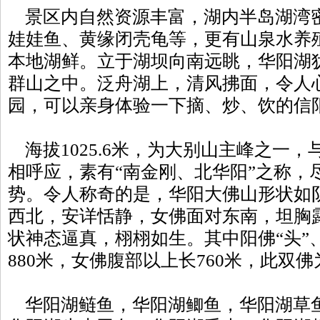
景区内自然资源丰富，湖内半岛湖湾
娃娃鱼、黄缘闭壳龟等，更有山泉水养
本地湖鲜。立于湖坝向南远眺，华阳湖
群山之中。泛舟湖上，清风拂面，令人
园，可以亲身体验一下摘、炒、饮的信
海拔1025.6米，为大别山主峰之一
相呼应，素有“南金刚、北华阳”之称，
势。令人称奇的是，华阳大佛山形状如
西北，安详恬静，女佛面对东南，坦胸
状神态逼真，栩栩如生。其中阳佛“头”、“
880米，女佛腹部以上长760米，此双
华阳湖鲢鱼，华阳湖鲫鱼，华阳湖草