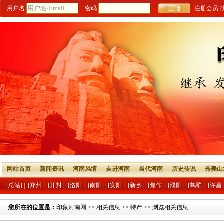
用户名
密码
注册会员
网站首页
新闻资讯
河南风情
走进河南
当代河南
历史传说
秀美山
[总站]
|
[郑州]
|
[开封]
|
[洛阳]
|
[南阳]
|
[安阳]
|
[新乡]
|
[焦作]
|
[濮阳]
|
[鹤壁]
|
[许昌]
您所在的位置是：
印象河南网
>>
相关信息
>>
特产
>> 浏览相关信息