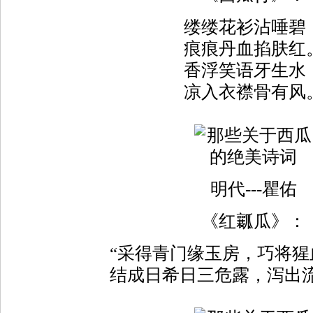
缕缕花衫沾唾碧
痕痕丹血掐肤红
香浮笑语牙生水
凉入衣襟骨有风
明代---瞿佑
《红瓤瓜》：
“采得青门缘玉房，巧将猩
结成日希日三危露，泻出流