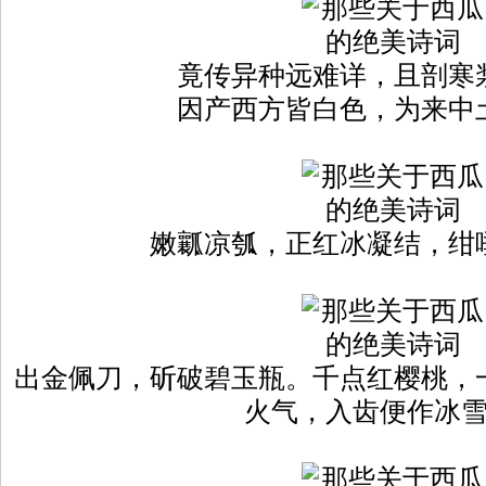
竟传异种远难详，且剖寒
因产西方皆白色，为来中
嫩瓤凉瓠，正红冰凝结，绀
出金佩刀，斫破碧玉瓶。千点红樱桃，
火气，入齿便作冰