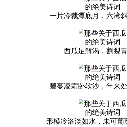
一片冷裁潭底月，六湾
西瓜足解渴，割裂
碧蔓凌霜卧软沙，年来
形模冷洛淡如水，未可葡