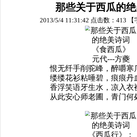
那些关于西瓜的绝
2013/5/4 11:31:42 点击数：
413
【
《食西瓜》
元代---方夔
恨无纤手削驼峰，醉嚼寒
缕缕花衫粘唾碧，痕痕丹
香浮笑语牙生水，凉入衣
从此安心师老圃，青门何
《西瓜行》：