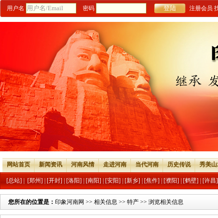
用户名
密码
注册会员
网站首页
新闻资讯
河南风情
走进河南
当代河南
历史传说
秀美山
[总站]
|
[郑州]
|
[开封]
|
[洛阳]
|
[南阳]
|
[安阳]
|
[新乡]
|
[焦作]
|
[濮阳]
|
[鹤壁]
|
[许昌]
您所在的位置是：
印象河南网
>>
相关信息
>>
特产
>> 浏览相关信息