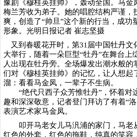
豫剧《穆桂英挂帅》，轰动全国。马金
梅兰芳收为弟子。她的唱腔结构严谨，
爽，创造了“帅旦”这个新的行当，成功
形象。光明日报记者 崔志坚摄
又到春暖花开时，第31届中国牡丹文
大举行，随着一朵巨型“牡丹”在舞台上
人出现在牡丹旁。全场爆发出潮水般的
们对《穆桂英挂帅》的记忆，让人想起
溜：看看马金凤，一辈子不生病。
“绝代只西子众芳惟牡丹”，怀着对
趣和深深敬意，记者登门拜访了有着“洛
表演艺术家马金凤。
叩开马老女儿马汎浦的家门，马老从
红色的外套，红色的拖鞋，纯真的笑容