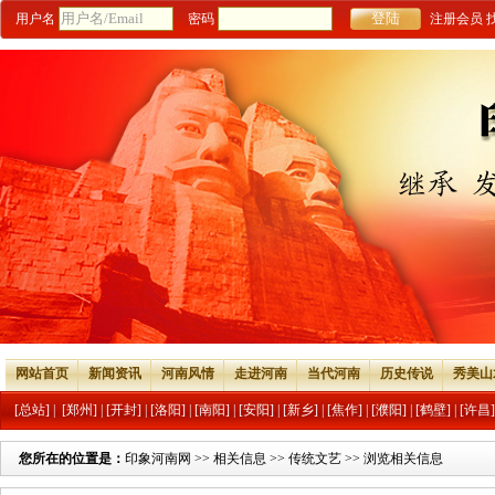
用户名
密码
注册会员
网站首页
新闻资讯
河南风情
走进河南
当代河南
历史传说
秀美山
[总站]
|
[郑州]
|
[开封]
|
[洛阳]
|
[南阳]
|
[安阳]
|
[新乡]
|
[焦作]
|
[濮阳]
|
[鹤壁]
|
[许昌]
您所在的位置是：
印象河南网
>>
相关信息
>>
传统文艺
>> 浏览相关信息