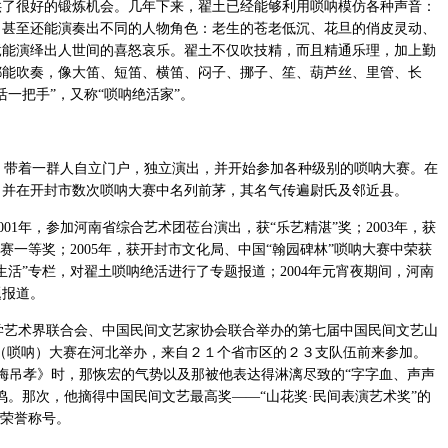
供了很好的锻炼机会。几年下来，翟土已经能够利用唢呐模仿各种声音：
，甚至还能演奏出不同的人物角色：老生的苍老低沉、花旦的俏皮灵动、
竟能演绎出人世间的喜怒哀乐。翟土不仅吹技精，而且精通乐理，加上勤
都能吹奏，像大笛、短笛、横笛、闷子、挪子、笙、葫芦丝、里管、长
一把手”，又称“唢呐绝活家”。
，带着一群人自立门户，独立演出，并开始参加各种级别的唢呐大赛。在
，并在开封市数次唢呐大赛中名列前茅，其名气传遍尉氏及邻近县。
01年，参加河南省综合艺术团莅台演出，获“乐艺精湛”奖；2003年，获
赛一等奖；2005年，获开封市文化局、中国“翰园碑林”唢呐大赛中荣获
与生活”专栏，对翟土唢呐绝活进行了专题报道；2004年元宵夜期间，河南
题报道。
学艺术界联合会、中国民间文艺家协会联合举办的第七届中国民间文艺山
（唢呐）大赛在河北举办，来自２１个省市区的２３支队伍前来参加。
梅吊孝》时，那恢宏的气势以及那被他表达得淋漓尽致的“字字血、声声
鸣。那次，他摘得中国民间文艺最高奖——“山花奖·民间表演艺术奖”的
）荣誉称号。