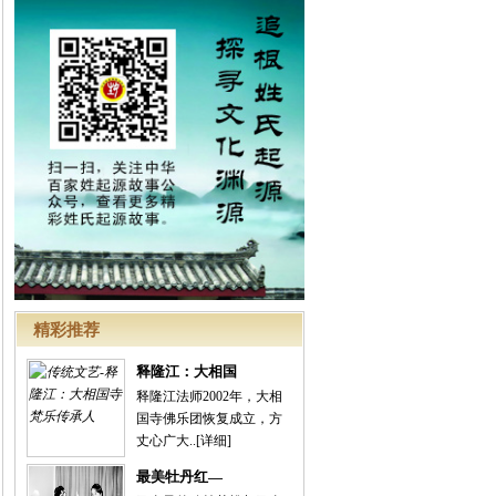
精彩推荐
释隆江：大相国
释隆江法师2002年，大相
国寺佛乐团恢复成立，方
丈心广大..
[详细]
最美牡丹红—