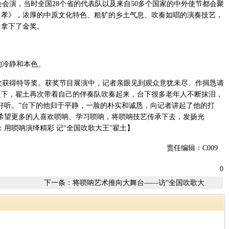
会会演，当时全国28个省的代表队以及来自50多个国家的中外使节都会聚
吊孝》，浓厚的中原文化特色、粗犷的乡土气息、吹奏如唱的演奏技艺，
，拿下了金奖。
冷静和本色。
获得特等奖。获奖节目展演中，记者亲眼见到观众意犹未尽、作揖恳请
之下，翟土再次带着自己的伴奏队吹奏起来，台下很多老年人不断抹泪，
好听。”台下的他归于平静，一脸的朴实和诚恳，向记者讲起了他的打
希望更多的人喜欢唢呐、学习唢呐，将唢呐技艺传承下去，发扬光
用唢呐演绎精彩 记“全国吹歌大王”翟土】
责任编辑：C009
0
下一条：
将唢呐艺术推向大舞台——访“全国吹歌大
王”翟土