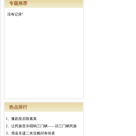
专题推荐
没有记录!
热点排行
1、
豫剧皇后陈素真
2、
让民族音乐唱响三门峡——访三门峡民族
3、
滑县非遗二夹弦樵邱有传承