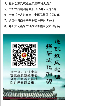
4、
豫剧名家武惠敏全新演绎“俏红娘”
5、
南阳市曲剧团青年演员张明云入选 “当
6、
十盘乐代表河南参加中国民族器乐民间乐
7、
逾百年河南坠子乐器落户开封博物馆
8、
郑州文化娱乐广播探望豫剧表演艺术家吴