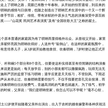
便走上了唢呐之路，晃眼已有数十年春秋。从开始的怕苦退缩，到后来的
对唢呐的感情与日俱增，也随之创造出了唢呐艺术生涯中的一个又一个辉
的拿手节目，粗犷、传统、带有浓郁的中原乡土气息的演奏深受中原百姓
——“山花奖·民间艺术表演奖”及有“全国吹歌大王”之称的翟土。
个原本普通的家庭因为有了唢呐而显得格外出众。从曾祖父开始，家里
亲翟怀亮因为唢呐吹得好，人送外号“翁倒山”。在这样的家庭氛围中，
有意培养儿子，从3岁就开始教他拿捏、吹奏唢呐，7岁时便让他正式开
、杆和碗5个部分和8个音孔，但要使这朴实得甚至有些简陋的结构演奏
土来说更是如此：每天放学后，别的小朋友都可以撒腿疯跑，玩得无法无
兼施和严厉的监督下练习唢呐；退学后更是天天练习，不管刮风、下雨还
呐声从未停止过。吹奏唢呐需要些技巧，不仅手指要把音孔完全按满，而
为演奏唢呐往往比较费气，音越高消耗的气量也就越大。为了练气，初学
的时候，父亲说：“我们是唢呐世家，你怎么可以不学呢？”毫不心软，
土12岁便开始随着父亲外出演出，出入于农村的婚丧嫁娶和各种庆祝活