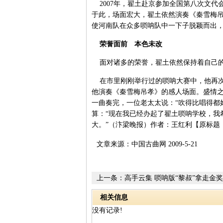
2007年，翟土赴京参加全国第八次文代
于此，场面宏大，翟土依然演奏《秦雪梅
使河南队在众多唢呐队中一下子脱颖而出
荣誉面前 本色未改
面对诸多的荣誉，翟土依然保持着自己的
在市里刚刚举行过的唢呐大赛中，他再次
他演奏《秦雪梅吊孝》的感人场面。盛情
一曲奏完，一位老太太说：“吹得比唱得都
算：“现在我已经办起了翟土唢呐学校，我
大。”（汴梁晚报）作者：王红利【原标题：
文章来源：中国古曲网 2009-5-21
上一条：
高手云集 唢呐版“黎叔”拿走金奖
相关信息
没有记录!