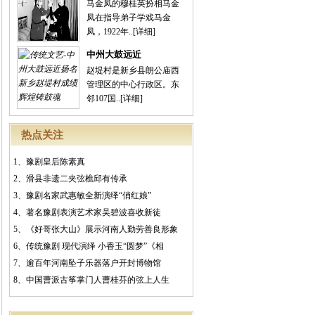
马金凤的穆桂英扮相马金
凤在指导弟子学戏马金
凤，1922年..
[详细]
中州大鼓远近
赵堤村是新乡县朗公庙西
管理区的中心行政区。东
邻107国..
[详细]
热点关注
1、
豫剧皇后陈素真
2、
滑县非遗二夹弦樵邱有传承
3、
豫剧名家武惠敏全新演绎“俏红娘”
4、
著名豫剧表演艺术家吴碧波喜收新徒
5、
《好哥张大山》展示河南人勤劳善良形象
6、
传统豫剧 现代演绎 小香玉“圆梦”《相
7、
逾百年河南坠子乐器落户开封博物馆
8、
中国曹派古筝掌门人曹桂芬的弦上人生