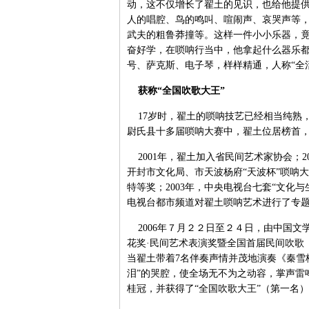
动，这不仅增长了翟土的见识，也给他提
人的唱腔、鸟的鸣叫、喧闹声、哀哭声等
武夫的粗鲁莽撞等。这样一件小小乐器，
奋好学，在唢呐行当中，他拿起什么器乐
号、萨克斯、电子琴，样样精通，人称“全活
获称“全国吹歌大王”
17岁时，翟土的唢呐技艺已经相当纯熟
尉氏县十多届唢呐大赛中，翟土位居榜首
2001年，翟土加入省民间艺术家协会；20
开封市文化局、市天波杨府“天波杯”唢呐大
特等奖；2003年，中央电视台七套“文化
电视台都市频道对翟土唢呐艺术进行了专
2006年７月２２日至２４日，由中国文
花奖·民间艺术表演奖暨全国首届民间吹歌
当翟土带着7名伴奏声情并茂地演奏《秦雪
泪”的哭腔，使全场无不为之动容，掌声雷
桂冠，并获得了“全国吹歌大王”（第一名