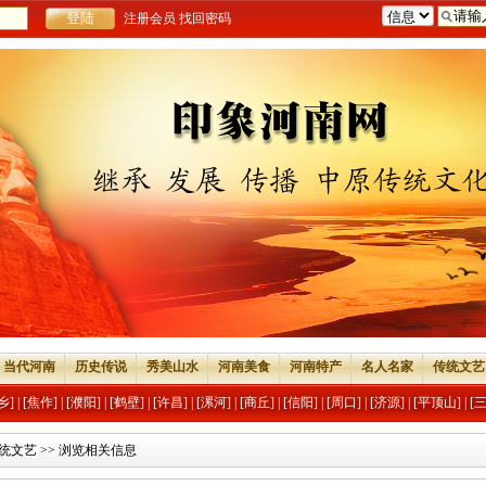
注册会员
找回密码
当代河南
历史传说
秀美山水
河南美食
河南特产
名人名家
传统文艺
乡]
|
[焦作]
|
[濮阳]
|
[鹤壁]
|
[许昌]
|
[漯河]
|
[商丘]
|
[信阳]
|
[周口]
|
[济源]
|
[平顶山]
|
[
统文艺
>> 浏览相关信息