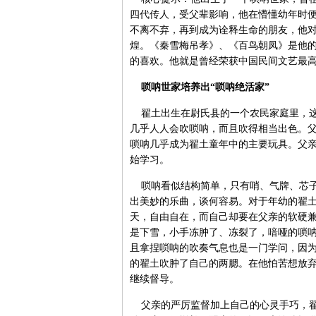
四代传人，受父辈影响，他在懵懂幼年时
不离不弃，再到成为诠释生命的朋友，他
煌。《秦雪梅吊孝》、《百鸟朝凤》是他
的喜欢。他就是曾经荣获中国民间文艺最高奖
唢呐世家培养出“唢呐绝活家”
翟土出生在尉氏县的一个农民家庭里，这
几乎人人会吹唢呐，而且吹得相当出色。父
唢呐几乎成为翟土童年中的主要玩具。父亲
始学习。
唢呐看似结构简单，只有哨、气牌、芯子
出美妙的乐曲，谈何容易。对于年幼的翟
天，自由自在，而自己却要在父亲的软硬
是下雪，小手冻肿了、冻裂了，喑哑的唢
且拿捏唢呐的吹奏气息也是一门学问，因
的翟土吹肿了自己的两腮。在他怕苦想放弃
继续督导。
父亲的严厉监督加上自己的心灵手巧，翟