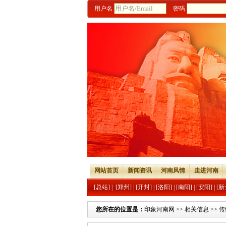
用户名
密码
网站首页
新闻资讯
河南风情
走进河南
[总站]
|
[郑州]
|
[开封]
|
[洛阳]
|
[南阳]
|
[安阳]
|
[新
您所在的位置是：
印象河南网
>>
相关信息
>>
传