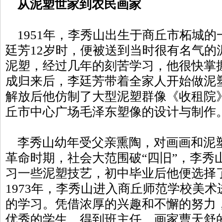
从泥塑世家到农民画家
1951年，李秀山出生于商丘市柘城的
廷芳12岁时，便被送到当时很有名气的
泥塑，经过几年的刻苦学习，他很快掌
成归来后，李廷芳带着全家人开始做泥
解放后他仿制了大型泥塑群像《收租院》
丘市中心广场毛泽东塑像的设计与制作
李秀山幼年受父亲熏陶，对画画和泥
革命时期，社会大范围破“四旧”，李秀
习一些泥塑技艺，初中毕业后他便选择
1973年，李秀山进入商丘师范学校美术
的学习。凭借浓厚的兴趣和不懈的努力
优秀的学生，得到班主任、画家曹天舒