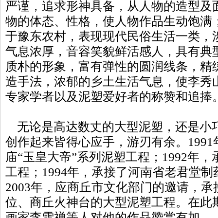
严谨，追求形神具备，从人物的造型及
物的体态、性格，使人物作品生动饱满
于豫东农村，表现现代民俗生活一类，
气息浓厚，音容笑貌鲜活感人，具有典
质朴的形象，富有弹性的圆润线条，精
造手法，浓郁的乡土生活气息，使李秀
专家学者以及泥塑爱好者的称赞和追捧
无论是高达数丈的大型泥塑，还是小
创作起来皆得心应手，游刃有余。199
庙“玉皇大帝”系列泥塑工程；1992年
工程；1994年，承接了河南省老君堂
2003年，应商丘市文化部门的邀请，
位、商丘火神台的大型泥塑工程。在此
画家李雪禅等人对他的作品赞赏有加。