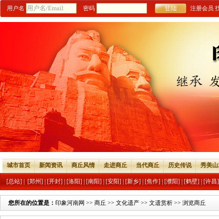
用户名
密码
注册会员
城市首页
新闻资讯
商丘风情
走进商丘
当代商丘
历史传说
秀美山
[总站]
|
[郑州]
|
[开封]
|
[洛阳]
|
[南阳]
|
[安阳]
|
[新乡]
|
[焦作]
|
[濮阳]
|
[鹤壁]
|
[许昌]
您所在的位置是：
印象河南网
>>
商丘
>>
文化遗产
>>
文遗赏析
>> 浏览商丘