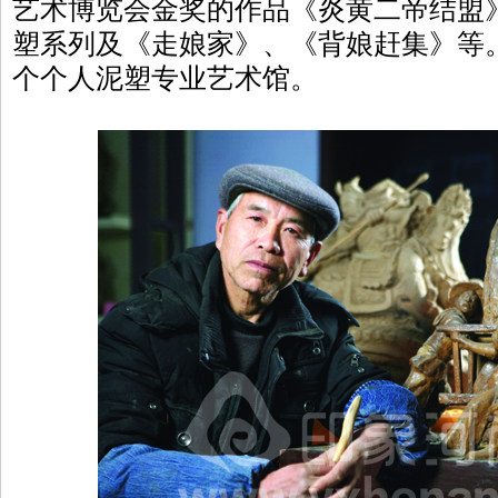
艺术博览会金奖的作品《炎黄二帝结盟
塑系列及《走娘家》、《背娘赶集》等
个个人泥塑专业艺术馆。