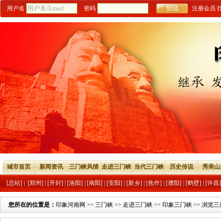
用户名
密码
注册会员
城市首页
新闻资讯
三门峡风情
走进三门峡
当代三门峡
历史传说
秀美山
[总站]
|
[郑州]
|
[开封]
|
[洛阳]
|
[南阳]
|
[安阳]
|
[新乡]
|
[焦作]
|
[濮阳]
|
[鹤壁]
|
[许昌]
您所在的位置是：
印象河南网
>>
三门峡
>>
走进三门峡
>>
印象三门峡
>> 浏览