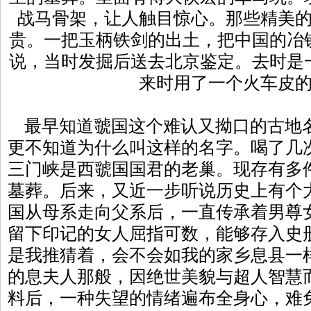
战马骨架，让人触目惊心。那些精美
贵。一把玉柄铁剑的出土，把中国的冶
说，当时发掘后送去北京鉴定。去时是
来时用了一个火车皮
最早知道虢国这个难认又拗口的古地
更不知道为什么叫这样的名字。喝了几
三门峡是西虢国国君的老巢。现存有多
墓葬。后来，又近一步听说历史上有个
国从母系走向父系后，一直传承着男尊
留下印记的女人屈指可数，能够存入史
是我推猜着，会不会如我的家乡息县一
的息夫人那般，因绝世美貌与超人智慧
料后，一种失望的情绪遍布全身心，难