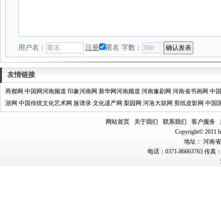
用户名：
注册
匿名
字数：
友情链接
商都网
中国网河南频道
印象河南网
新华网河南频道
河南豫剧网
河南省书画网
中
游网
中国传统文化艺术网
族谱录
文化遗产网
梨园网
河洛大鼓网
剪纸皮影网
中国
网站首页
关于我们
联系我们
客户服务
Copyright© 2011 hn
地址： 河南省郑
电话：0371-86663763 传真：0