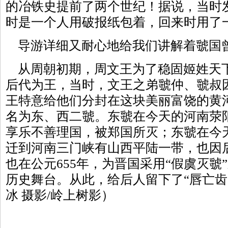
的冶铁史提前了两个世纪！据说，当时
时是一个人用破报纸包着，回来时用了
导游详细又耐心地给我们讲解着虢国
从周朝初期，周文王为了稳固姬姓天
后代为王，当时，文王之弟虢仲、虢叔
王特意给他们分封在这块美丽富饶的黄
名为东、西二虢。东虢在今天的河南荥
享乐不善理国，被郑国所灭；东虢在今
迁到河南三门峡有山西平陆一带，也因
也在公元655年，为晋国采用“假虞灭虢
历史舞台。从此，给后人留下了“唇亡齿
冰 摄影/岭上树影
）