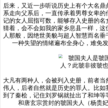
后来，又近一步听说历史上有个大名鼎
系走向父系后，一直传承着男尊女卑的
记的女人屈指可数，能够存入史册的名
猜着，会不会如我的家乡息县一样，这
人那般，因绝世美貌与超人智慧而名垂
一种失望的情绪遍布全身心，难免
大凡有两种人，会被列入史册，前者当
伟人，后者自然就是历史的罪人。比如
到了秦桧，记住刘罗锅就扯出了和坤等
和唐玄宗赏封的虢国夫人（杨贵