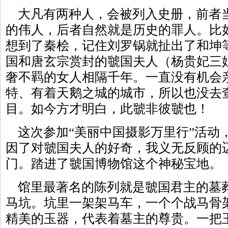
大凡有两种人，会被列入史册，前者
的伟人，后者自然就是历史的罪人。比
想到了秦桧，记住刘罗锅就扯出了和坤
国和唐玄宗赏封的虢国夫人（杨贵妃三
奢不羁的女人相隔千年。一直没有机会
特、有着天鹅之城的城市，所以也没去
目。如今方才明白，此虢非彼虢也！
这次参加“美丽中国摄影万里行”活动
因了对虢国夫人的好奇，我义无反顾的
门。踏进了虢国博物馆这个神秘宝地。
馆里最著名的陈列就是虢国君主的墓
马坑。坑里一架架马车，一个个战马骨
精美的玉器，代表着墓主的尊贵。一把