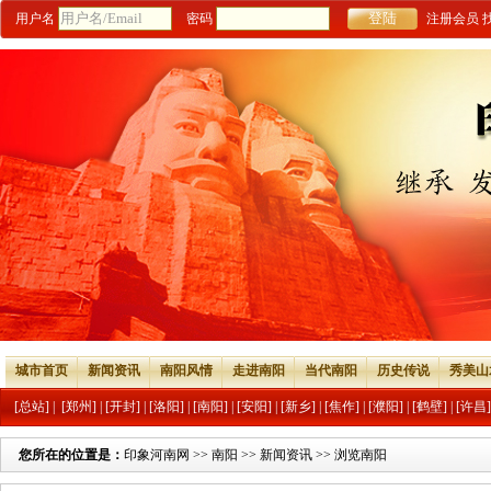
用户名
密码
注册会员
城市首页
新闻资讯
南阳风情
走进南阳
当代南阳
历史传说
秀美山
[总站]
|
[郑州]
|
[开封]
|
[洛阳]
|
[南阳]
|
[安阳]
|
[新乡]
|
[焦作]
|
[濮阳]
|
[鹤壁]
|
[许昌]
您所在的位置是：
印象河南网
>>
南阳
>>
新闻资讯
>> 浏览南阳