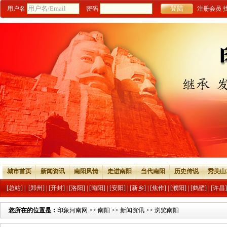
用户名
密码
注册会员
城市首页
新闻资讯
南阳风情
走进南阳
当代南阳
历史传说
秀美山
[总站]
|
[郑州]
|
[开封]
|
[洛阳]
|
[南阳]
|
[安阳]
|
[新乡]
|
[焦作]
|
[濮阳]
|
[鹤壁]
|
[许昌]
您所在的位置是：
印象河南网
>>
南阳
>>
新闻资讯
>> 浏览南阳