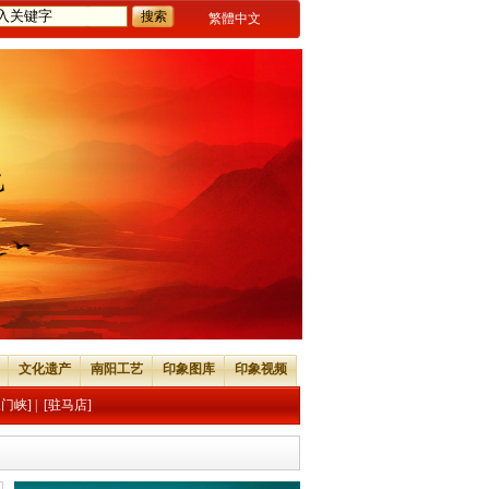
繁體中文
文化遗产
南阳工艺
印象图库
印象视频
三门峡]
|
[驻马店]