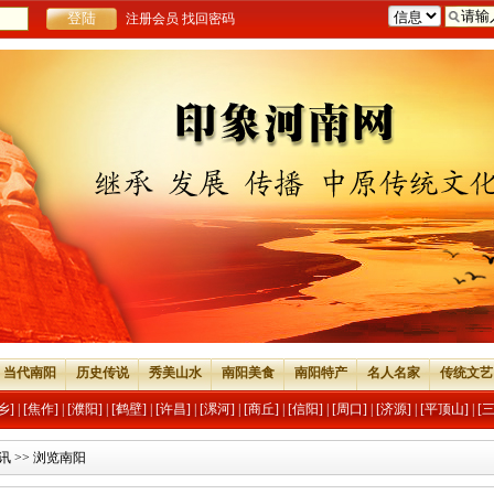
注册会员
找回密码
当代南阳
历史传说
秀美山水
南阳美食
南阳特产
名人名家
传统文艺
乡]
|
[焦作]
|
[濮阳]
|
[鹤壁]
|
[许昌]
|
[漯河]
|
[商丘]
|
[信阳]
|
[周口]
|
[济源]
|
[平顶山]
|
[
讯
>> 浏览南阳