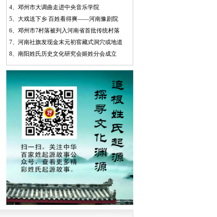
4、
邓州市大调曲走进中央音乐学院
5、
大戏送下乡 百姓看得爽——河南豫剧院
6、
邓州市7村落被列入河南省首批传统村落
7、
河南社旗发现金末元初窖藏式洞穴或地道
8、
南阳姓氏历史文化研究会姬姓分会成立