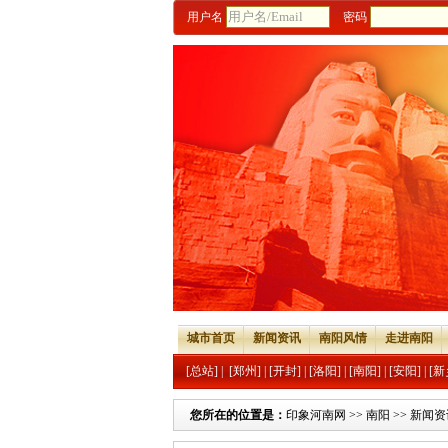
用户名
密码
城市首页
新闻资讯
南阳风情
走进南阳
[总站]
|
[郑州]
|
[开封]
|
[洛阳]
|
[南阳]
|
[安阳]
|
[新
您所在的位置是：
印象河南网
>>
南阳
>>
新闻资