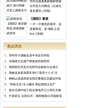
市民在观看集邮册邮票露
出芳容大河网讯（记者生
俊东通讯..
[详细]
【南阳】春赏
一片一片紫色的海洋，这
是紫荆花，是“团队之花
&rd..
[详细]
热点关注
1、
邓州市大调曲走进中央音乐学院
2、
非物质文化遗产锣卷戏亮相邓州
3、
南阳姓氏历史文化研究会姬姓分会成立
4、
西峡县老君洞景区举行“喜庆十八大”文
5、
桐柏山淮源风景名胜区重视生态建设环境
6、
“特色文化”令人瞩目 撑起南阳文化产
7、
南水北调中线工程水源地丹江口库区文物
8、
中原碧玉 汉韵白河：南阳修复白河国家湿