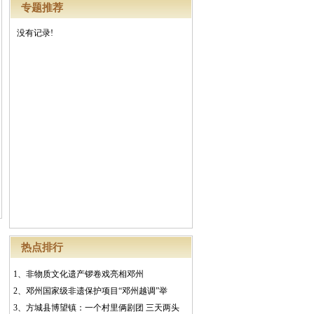
专题推荐
没有记录!
热点排行
1、
非物质文化遗产锣卷戏亮相邓州
2、
邓州国家级非遗保护项目“邓州越调”举
3、
方城县博望镇：一个村里俩剧团 三天两头