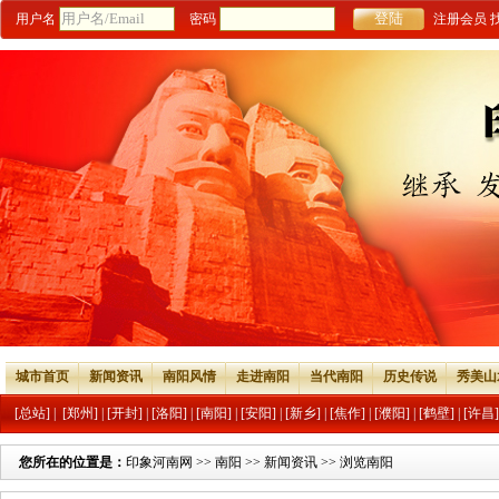
用户名
密码
注册会员
城市首页
新闻资讯
南阳风情
走进南阳
当代南阳
历史传说
秀美山
[总站]
|
[郑州]
|
[开封]
|
[洛阳]
|
[南阳]
|
[安阳]
|
[新乡]
|
[焦作]
|
[濮阳]
|
[鹤壁]
|
[许昌]
您所在的位置是：
印象河南网
>>
南阳
>>
新闻资讯
>> 浏览南阳