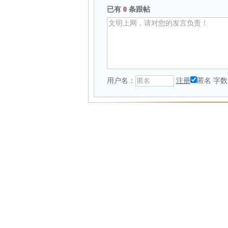
已有
0
条跟帖
用户名：
注册
匿名
字数