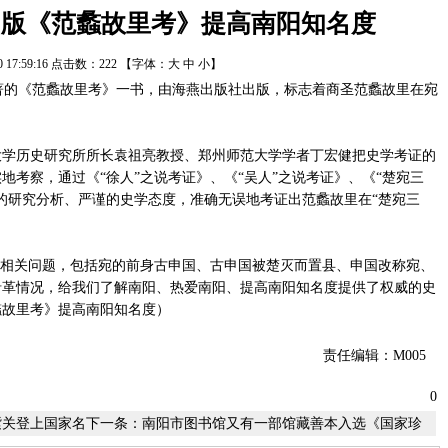
出版《范蠡故里考》提高南阳知名度
20 17:59:16 点击数：
222
【字体：
大
中
小
】
的《范蠡故里考》一书，由海燕出版社出版，标志着商圣范蠡故里在宛
历史研究所所长袁祖亮教授、郑州师范大学学者丁宏健把史学考证的
地考察，通过《“徐人”之说考证》、《“吴人”之说考证》、《“楚宛三
的研究分析、严谨的史学态度，准确无误地考证出范蠡故里在“楚宛三
。
相关问题，包括宛的前身古申国、古申国被楚灭而置县、申国改称宛、
沿革情况，给我们了解南阳、热爱南阳、提高南阳知名度提供了权威的史
蠡故里考》提高南阳知名度）
责任编辑：M005
0
紫关登上国家名
下一条：
南阳市图书馆又有一部馆藏善本入选《国家珍