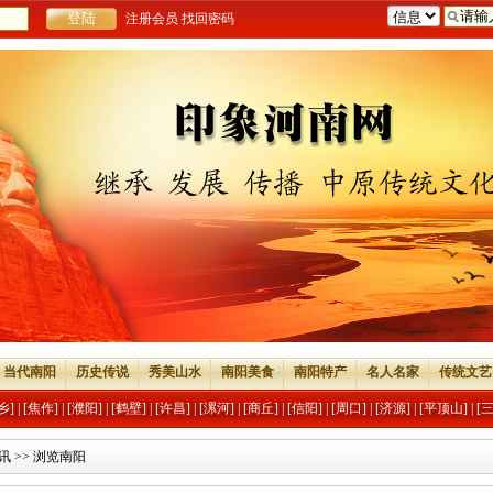
注册会员
找回密码
当代南阳
历史传说
秀美山水
南阳美食
南阳特产
名人名家
传统文艺
乡]
|
[焦作]
|
[濮阳]
|
[鹤壁]
|
[许昌]
|
[漯河]
|
[商丘]
|
[信阳]
|
[周口]
|
[济源]
|
[平顶山]
|
[
讯
>> 浏览南阳