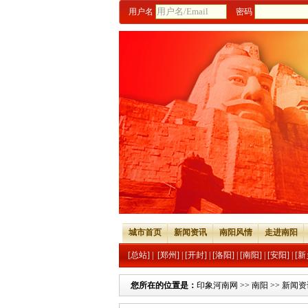
用户名
密码
城市首页
新闻资讯
南阳风情
走进南阳
[总站]
|
[郑州]
|
[开封]
|
[洛阳]
|
[南阳]
|
[安阳]
|
[新
您所在的位置是：
印象河南网
>>
南阳
>>
新闻资