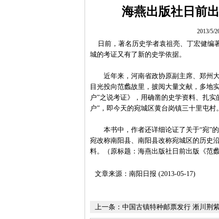
海燕出版社日前
2013/5/
日前，著名历史学者袁祖亮、丁宏健编著
城的考证又有了新的史学依据。
近年来，河南省政协原副主席、郑州大学
目光投向范蠡故里，披阅大量文献，多地实
户”之说考证》，用确凿的史学资料、扎实
户”，即今天的宛城区黄台岗镇三十里屯村
本书中，作者还详细论证了关于“宛”的
宛改称南阳县、南阳县改称宛城区的历史
料。（原标题：海燕出版社日前出版《范
文章来源：南阳日报 (2013-05-17)
上一条：
中国古镇特种邮票发行 淅川荆