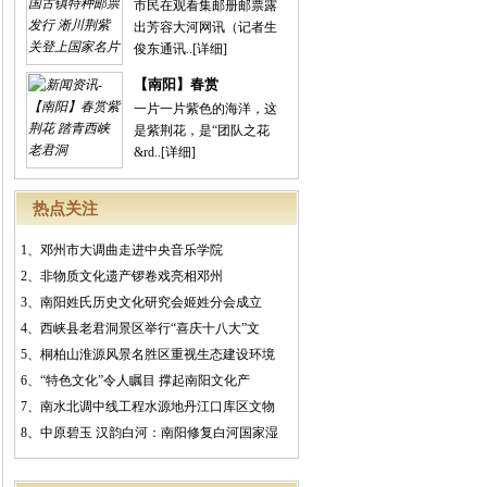
市民在观看集邮册邮票露
出芳容大河网讯（记者生
俊东通讯..
[详细]
【南阳】春赏
一片一片紫色的海洋，这
是紫荆花，是“团队之花
&rd..
[详细]
热点关注
1、
邓州市大调曲走进中央音乐学院
2、
非物质文化遗产锣卷戏亮相邓州
3、
南阳姓氏历史文化研究会姬姓分会成立
4、
西峡县老君洞景区举行“喜庆十八大”文
5、
桐柏山淮源风景名胜区重视生态建设环境
6、
“特色文化”令人瞩目 撑起南阳文化产
7、
南水北调中线工程水源地丹江口库区文物
8、
中原碧玉 汉韵白河：南阳修复白河国家湿