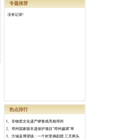
专题推荐
没有记录!
热点排行
1、
非物质文化遗产锣卷戏亮相邓州
2、
邓州国家级非遗保护项目“邓州越调”举
3、
方城县博望镇：一个村里俩剧团 三天两头