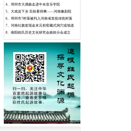
4、
邓州市大调曲走进中央音乐学院
5、
大戏送下乡 百姓看得爽——河南豫剧院
6、
邓州市7村落被列入河南省首批传统村落
7、
河南社旗发现金末元初窖藏式洞穴或地道
8、
南阳姓氏历史文化研究会姬姓分会成立