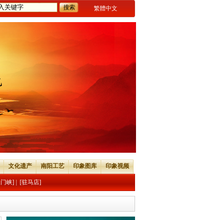
繁體中文
文化遗产
南阳工艺
印象图库
印象视频
三门峡]
|
[驻马店]