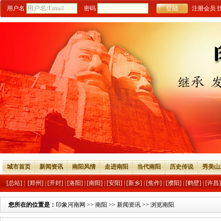
用户名
密码
注册会员
城市首页
新闻资讯
南阳风情
走进南阳
当代南阳
历史传说
秀美山
[总站]
|
[郑州]
|
[开封]
|
[洛阳]
|
[南阳]
|
[安阳]
|
[新乡]
|
[焦作]
|
[濮阳]
|
[鹤壁]
|
[许昌]
您所在的位置是：
印象河南网
>>
南阳
>>
新闻资讯
>> 浏览南阳