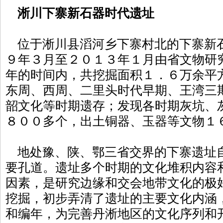
淅川下寨新石器时代遗址
位于淅川县滔河乡下寨村北的下寨新
９年３月至２０１３年１月由省文物研
年的时间内，共挖掘面积１．６万余平
东周、西周、二里头时代早期、王湾三
韶文化等时期遗存；发现各时期灰坑、
８００多个，出土铜器、玉器等文物１
地处豫、陕、鄂三省交界的下寨遗址
要孔道。遗址多个时期的文化堆积内容
因素，是研究边缘和交会地带文化的极
挖掘，初步弄清了遗址的主要文化内涵
和编年，为完善丹淅地区的文化序列和