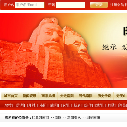
用户名
密码
注册会员
城市首页
新闻资讯
南阳风情
走进南阳
当代南阳
历史传说
秀美山
[总站]
|
[郑州]
|
[开封]
|
[洛阳]
|
[南阳]
|
[安阳]
|
[新乡]
|
[焦作]
|
[濮阳]
|
[鹤壁]
|
[许昌]
您所在的位置是：
印象河南网
>>
南阳
>>
新闻资讯
>> 浏览南阳