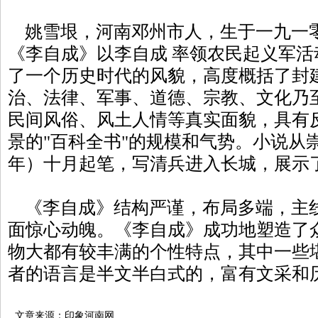
姚雪垠，河南邓州市人，生于一九一
《李自成》以李自成 率领农民起义军
了一个历史时代的风貌，高度概括了封
治、法律、军事、道德、宗教、文化乃
民间风俗、风土人情等真实面貌，具有
景的"百科全书"的规模和气势。小说从崇
年）十月起笔，写清兵进入长城，展示
《李自成》结构严谨，布局多端，主
面惊心动魄。《李自成》成功地塑造了
物大都有较丰满的个性特点，其中一些
者的语言是半文半白式的，富有文采和
文章来源：印象河南网