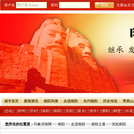
用户名
密码
注册会员
城市首页
新闻资讯
南阳风情
走进南阳
当代南阳
历史传说
秀美山
[总站]
|
[郑州]
|
[开封]
|
[洛阳]
|
[南阳]
|
[安阳]
|
[新乡]
|
[焦作]
|
[濮阳]
|
[鹤壁]
|
[许昌]
您所在的位置是：
印象河南网
>>
南阳
>>
走进南阳
>>
南阳之最
>> 浏览南阳