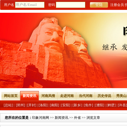
用户名
密码
注册会员
网站首页
新闻资讯
河南风情
走进河南
当代河南
历史传说
秀美山
[总站]
|
[郑州]
|
[开封]
|
[洛阳]
|
[南阳]
|
[安阳]
|
[新乡]
|
[焦作]
|
[濮阳]
|
[鹤壁]
|
[许昌]
您所在的位置是：
印象河南网
>>
新闻资讯
>>
外省
>> 浏览文章