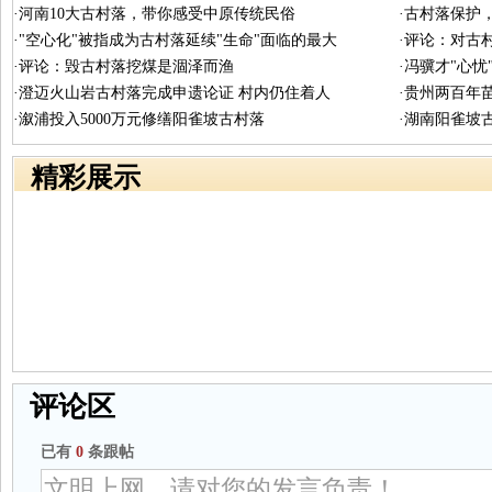
·河南10大古村落，带你感受中原传统民俗
·古村落保护
·"空心化"被指成为古村落延续"生命"面临的最大
·评论：对古
·评论：毁古村落挖煤是涸泽而渔
·冯骥才"心
·澄迈火山岩古村落完成申遗论证 村内仍住着人
·贵州两百年
·溆浦投入5000万元修缮阳雀坡古村落
·湖南阳雀坡
精彩展示
评论区
已有
0
条跟帖