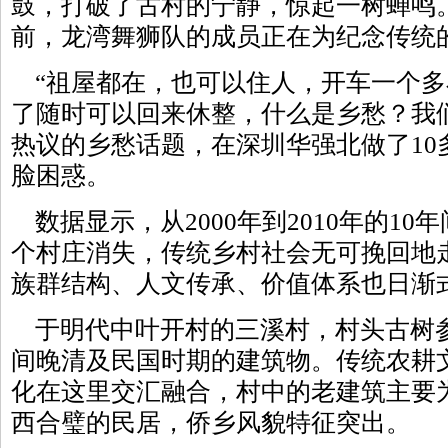
鼓，打破了古村的宁静，惊起一树蝉鸣
前，龙湾舞狮队的成员正在为纪念传统
“祖屋都在，也可以住人，开车一个多
了随时可以回来休整，什么是乡愁？我
热议的乡愁话题，在深圳华强北做了10
脸困惑。
数据显示，从2000年到2010年的10
个村庄消失，传统乡村社会无可挽回地
族群结构、人文传承、价值体系也日渐
于明代中叶开村的三溪村，村头古树参
间晚清及民国时期的建筑物。传统农耕
化在这里交汇融合，村中的老建筑主要
西合璧的民居，侨乡风貌特征突出。