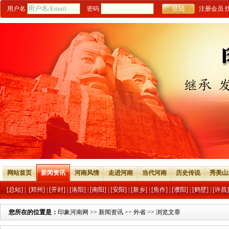
用户名
密码
注册会员
网站首页
新闻资讯
河南风情
走进河南
当代河南
历史传说
秀美山
[总站]
|
[郑州]
|
[开封]
|
[洛阳]
|
[南阳]
|
[安阳]
|
[新乡]
|
[焦作]
|
[濮阳]
|
[鹤壁]
|
[许昌]
您所在的位置是：
印象河南网
>>
新闻资讯
>>
外省
>> 浏览文章