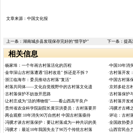
文章来源：中国文化报
上一条：
湖南城步县发现保存完好的“惜字炉”
下一条：
提高
相关信息
·杨家埠：一个年画古村落活化的历程
·中国10年消
·金华深山古村落遭遇“旧村改造” 拆还是不拆？
·古村落开发
·浙江临海市：委员推动古村落“复活”
·中国古村落
·村落共同体——文化自觉视野中的古村落文化遗
·京郊多处古
·古村落保护不妨放开思路
·古村落保护
·让村庄成为“活的博物馆”——看山西高平良户
·古村落开发
·贵州省农业科学院副院长黄宗洪委员：古村落要开
·冯骥才古稀
·两会观察:10年消失90万自然村 中国古村落亟待
·评论：古村
·冯骥才谈古村落保护：要让村落成为一种共识的美
·全国政协委员
·冯骥才：最近10年我国失去了90万个传统古村落
·山西官民合