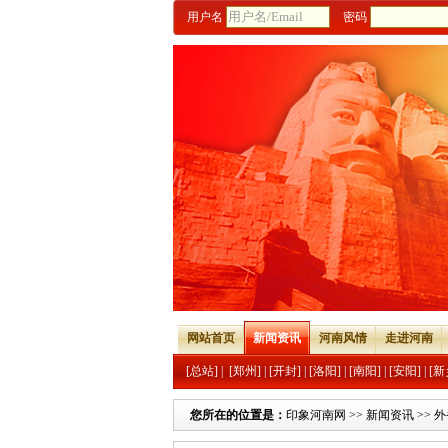
用户名
密码
网站首页
新闻资讯
河南风情
走进河南
[总站]
|
[郑州]
|
[开封]
|
[洛阳]
|
[南阳]
|
[安阳]
|
[新
您所在的位置是：
印象河南网
>>
新闻资讯
>>
外