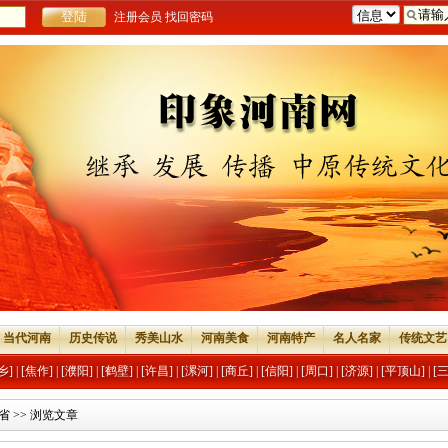
注册会员
找回密码
当代河南
历史传说
秀美山水
河南美食
河南特产
名人名家
传统文艺
乡]
|
[焦作]
|
[濮阳]
|
[鹤壁]
|
[许昌]
|
[漯河]
|
[商丘]
|
[信阳]
|
[周口]
|
[济源]
|
[平顶山]
|
[
省
>> 浏览文章