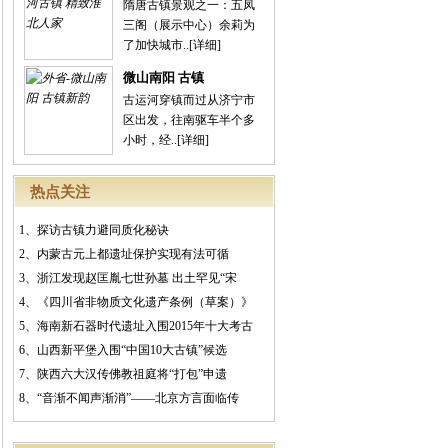
隋唐古镇景观之一：五凤
三阁（展示中心）余莉为
了加快城市..
[详细]
微山南阳 古镇
古运河穿镇而过从济宁市
区出发，往南驱车半个多
小时，经..
[详细]
热点关注
1、
探访古镇力避同质化秘诀
2、
内蒙古元上都遗址保护实现有法可循
3、
浙江发现赵匡胤七世孙墓 出土罕见“宋
4、
《四川省非物质文化遗产条例（草案）》
5、
海南新石器时代遗址入围2015年十大考古
6、
山西新平堡入围“中国10大古镇”候选
7、
陕西六大汉传佛教祖庭将“打包”申遗
8、
“音渐不闻声渐消”——北京方言面临传