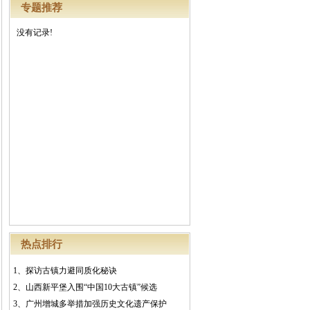
专题推荐
没有记录!
热点排行
1、
探访古镇力避同质化秘诀
2、
山西新平堡入围“中国10大古镇”候选
3、
广州增城多举措加强历史文化遗产保护