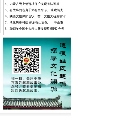
4、
内蒙古元上都遗址保护实现有法可循
5、
有故事的老房子才有生命 以一座建筑见
6、
陕西文物保护现状一瞥：文物大省更需守
7、
活化历史村落 传承香山文化——中山市
8、
2015年全国十大考古新发现终极PK 今天