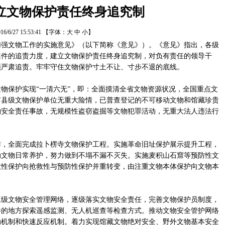
立文物保护责任终身追究制
16/6/27 15:53:41
【字体：
大
中
小
】
文物工作的实施意见》（以下简称《意见》）。《意见》指出，各级
案件的追责力度，建立文物保护责任终身追究制，对负有责任的领导干
须严肃追责。牢牢守住文物保护寸土不让、寸步不退的底线。
保护实现“一清六无”，即：全面摸清全省文物资源状况，全国重点文
市县级文物保护单位无重大险情，已普查登记的不可移动文物和馆藏珍贵
物安全责任事故，无规模性盗窃盗掘等文物犯罪活动，无重大法人违法行
全面完成拉卜楞寺文物保护工程。实施革命旧址保护展示提升工程，
动文物日常养护，努力做到不塌不漏不灭失。实施麦积山石窟等预防性文
救性保护向抢救性与预防性保护并重转变，由注重文物本体保护向文物本
文物安全管理网络，逐级落实文物安全责任，完善文物保护员制度，
件的地方探索遥感监测、无人机巡查等检查方式。推动文物安全管护网络
动机制和快速反应机制。着力实现馆藏文物绝对安全、野外文物基本安全