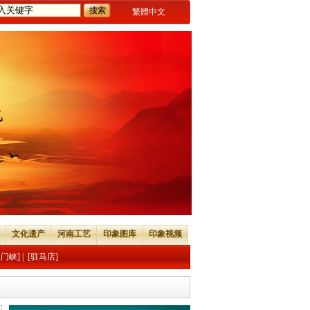
繁體中文
文化遗产
河南工艺
印象图库
印象视频
三门峡]
|
[驻马店]