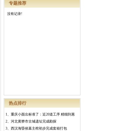
专题推荐
没有记录!
热点排行
1、
重庆小面出标准了：近20道工序 精细到葱
2、
河北黄骅市古城遗址完成勘探
3、
西汉海昏侯墓主棺初步完成套箱打包