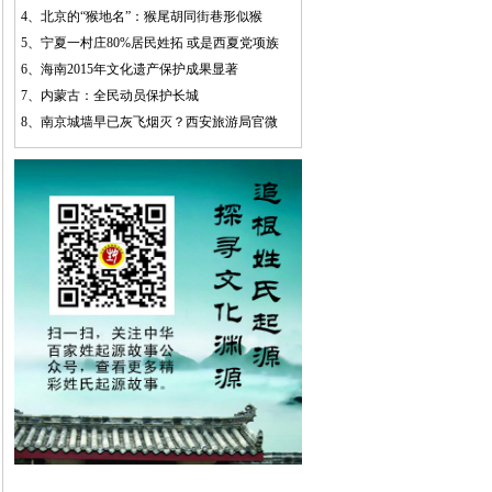
4、
北京的“猴地名”：猴尾胡同街巷形似猴
5、
宁夏一村庄80%居民姓拓 或是西夏党项族
6、
海南2015年文化遗产保护成果显著
7、
内蒙古：全民动员保护长城
8、
南京城墙早已灰飞烟灭？西安旅游局官微