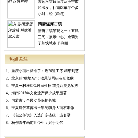
古运河穿镇而过从济宁市
区出发，往南驱车半个多
小时，经..
[详细]
隋唐运河古镇
隋唐古镇景观之一：五凤
三阁（展示中心）余莉为
了加快城市..
[详细]
热点关注
1、
重庆小面出标准了：近20道工序 精细到葱
2、
北京的“猴地名”：猴尾胡同街巷形似猴
3、
宁夏一村庄80%居民姓拓 或是西夏党项族
4、
海南2015年文化遗产保护成果显著
5、
内蒙古：全民动员保护长城
6、
宁夏唐代墓葬出土罕见狮身人面石雕像
7、
《包公传说》入选广东省级非遗名录
8、
杨柳青年画前世今生：兴于明代