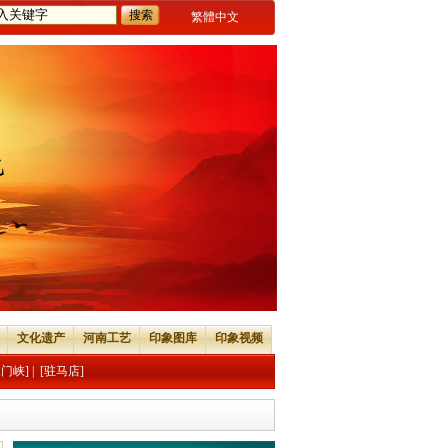
繁體中文
文化遗产
河南工艺
印象图库
印象视频
三门峡]
|
[驻马店]