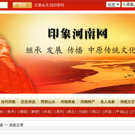
注册会员
找回密码
当代河南
历史传说
秀美山水
河南美食
河南特产
名人名家
传统文艺
乡]
|
[焦作]
|
[濮阳]
|
[鹤壁]
|
[许昌]
|
[漯河]
|
[商丘]
|
[信阳]
|
[周口]
|
[济源]
|
[平顶山]
|
[
省
>> 浏览文章