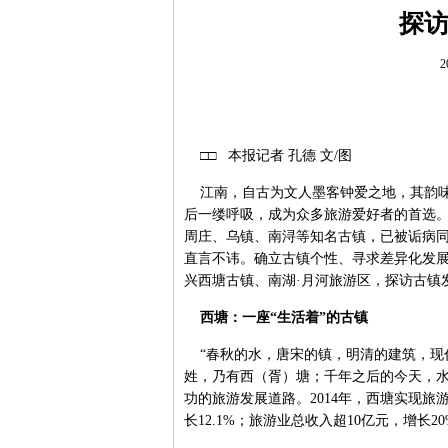
探
2
□□ 本报记者 孔德 文/图
江南，自古为文人墨客钟爱之地，其韵味
后一缕呼吸，成为众多旅游爱好者的首选
周庄、乌镇、南浔等知名古镇，已被诟病同
直言不讳。确立古镇个性、寻求差异化发
兴西塘古镇、南湖·月河旅游区，探访古镇
西塘：一座“生活着”的古镇
“春秋的水，唐宋的镇，明清的建筑，现
姓，乃有西（胥）塘；千年之后的今天，
功的旅游发展道路。2014年，西塘实现旅游门
长12.1%；旅游业总收入超10亿元，增长2