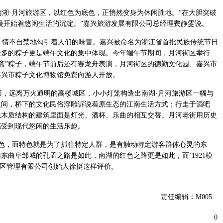
湖·月河旅游区，以红色为底色，正悄然变身为休闲胜地。“在大胆突破
慢开始着悠闲生活的沉淀。”嘉兴旅游发展有限公司总经理费静雯说。
情不自禁地勾引着人们的味蕾。嘉兴被命名为浙江省首批民族传统节日
众多的粽子更是端午文化的集中体现。今年端午节期间，月河街区举行
五芳斋”粽子，端午节前后还有赛龙舟表演，月河街区的德勤文化园、嘉兴市
嘉兴市粽子文化博物馆免费向游人开放。
，远离万火通明的高楼城区，小小灯笼构造出南湖·月河旅游区一幅与
火间，桥下的文化民俗浮雕诉说着原生态的江南生活方式；行走于酒吧
统木质结构的建筑里面是灯光、酒杯、乐曲的相互交替。月河老街用历史
感受到现代悠闲的生活乐趣。
色，而特色就是为了抓住特定人群，是有触动特定游客群体心灵的东
东曲阜邹城的孔孟之路是如此，南湖的红色之路更是如此，而‘1921模
景区管理有限公司创始人徐挺这样评价。
责任编辑：M005
0