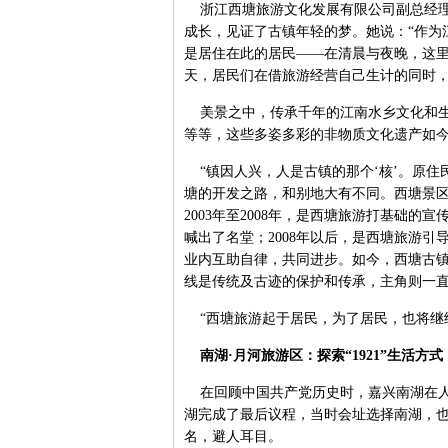
浙江西塘旅游文化发展有限公司副总经理
成长，见证了古镇年轻的梦。她说：“作为
是居住在此的居民——在清晨与夜晚，这
天，居民们在借旅游经营自己生计的同时，
美景之中，传承千年的江南水乡文化和生
等等，这些多姿多彩的非物质文化遗产如
“镇因人兴，人是古镇的那个‘核’。原住
塘的开发之路，和别地大有不同。西塘景区的
2003年至2008年，是西塘旅游打基础
喊出了名堂；2008年以后，是西塘旅游
业内互助自律，共同进步。如今，西塘古镇
线是传统及古迹的保护和传承，主角则一
“西塘旅游起于居民，为了居民，也将继
南湖·月河旅游区：探索“1921”生活方式
在回顾中国共产党历史时，嘉兴南湖在人们
湖完成了最后议程，当时会址选择南湖，
名，避人耳目。