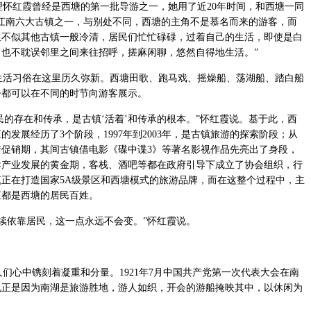
怀红霞曾经是西塘的第一批导游之一，她用了近20年时间，和西塘一同
江南六大古镇之一，与别处不同，西塘的主角不是慕名而来的游客，而
里不似其他古镇一般冷清，居民们忙忙碌碌，过着自己的生活，即使是白
也不耽误邻里之间来往招呼，搓麻闲聊，悠然自得地生活。”
活习俗在这里历久弥新。西塘田歌、跑马戏、摇燥船、荡湖船、踏白船
今都可以在不同的时节向游客展示。
民的存在和传承，是古镇‘活着’和传承的根本。”怀红霞说。基于此，西
发展经历了3个阶段，1997年到2003年，是古镇旅游的探索阶段；从
的宣传促销期，其间古镇借电影《碟中谍3》等著名影视作品先亮出了身段，
引导产业发展的黄金期，客栈、酒吧等都在政府引导下成立了协会组织，行
正在打造国家5A级景区和西塘模式的旅游品牌，而在这整个过程中，主
直都是西塘的居民百姓。
续依靠居民，这一点永远不会变。”怀红霞说。
心中镌刻着凝重和分量。1921年7月中国共产党第一次代表大会在南
也正是因为南湖是旅游胜地，游人如织，开会的游船掩映其中，以休闲为