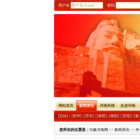
用户名
密码
网站首页
新闻资讯
河南风情
走进河南
[总站]
|
[郑州]
|
[开封]
|
[洛阳]
|
[南阳]
|
[安阳]
|
[新
您所在的位置是：
印象河南网
>>
新闻资讯
>>
外