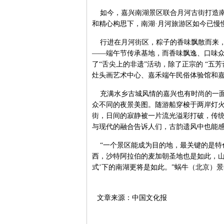
如今，嘉兴南湖景区联合月河古街打造南
和精心构思下，南湖·月河旅游区如今已慢
行进在月河街区，粽子的香味飘散而来，
——端午节传承基地，而香味飘逸、口味
了“舌尖上的非遗”活动，除了正宗的 “
灶头画艺术中心、嘉禾端午民俗体验馆和
充满水乡古城风情的嘉兴也有时尚的一面
众不同的夜景美图。随游船穿梭于两岸灯
街，日间的寂静被一片流光溢彩打破，传
与现代的融合告诉人们，古韵遗风中也能
“一个景区能成为目的地，最关键的是特
西，沙特阿拉伯的麦加朝圣地也是如此，山
式’下的南湖更将是如此。”蜗牛（北京）
文章来源：中国文化报