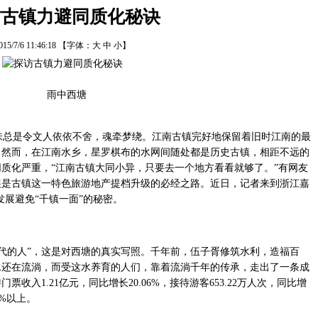
访古镇力避同质化秘诀
015/7/6 11:46:18
【字体：
大
中
小
】
雨中西塘
总是令文人依依不舍，魂牵梦绕。江南古镇完好地保留着旧时江南的最
。然而，在江南水乡，星罗棋布的水网间随处都是历史古镇，相距不远的
质化严重，“江南古镇大同小异，只要去一个地方看看就够了。”有网友
展是古镇这一特色旅游地产提档升级的必经之路。近日，记者来到浙江嘉
发展避免“千镇一面”的秘密。
代的人”，这是对西塘的真实写照。千年前，伍子胥修筑水利，造福百
水还在流淌，而受这水养育的人们，靠着流淌千年的传承，走出了一条成
票收入1.21亿元，同比增长20.06%，接待游客653.22万人次，同比增
0%以上。