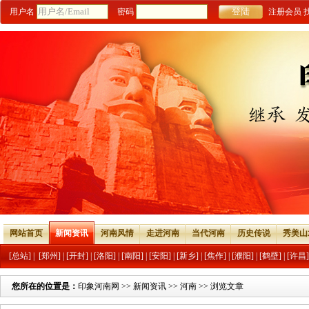
用户名
密码
注册会员
网站首页
新闻资讯
河南风情
走进河南
当代河南
历史传说
秀美山
[总站]
|
[郑州]
|
[开封]
|
[洛阳]
|
[南阳]
|
[安阳]
|
[新乡]
|
[焦作]
|
[濮阳]
|
[鹤壁]
|
[许昌]
您所在的位置是：
印象河南网
>>
新闻资讯
>>
河南
>> 浏览文章