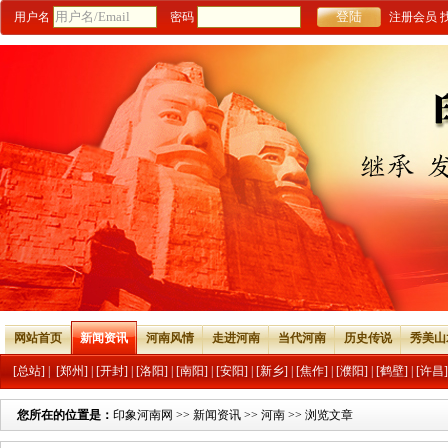
用户名
密码
注册会员
网站首页
新闻资讯
河南风情
走进河南
当代河南
历史传说
秀美山
[总站]
|
[郑州]
|
[开封]
|
[洛阳]
|
[南阳]
|
[安阳]
|
[新乡]
|
[焦作]
|
[濮阳]
|
[鹤壁]
|
[许昌]
您所在的位置是：
印象河南网
>>
新闻资讯
>>
河南
>> 浏览文章