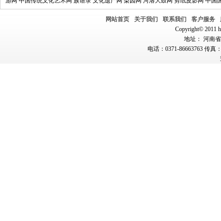
游网
中国传统文化艺术网
族谱录
文化遗产网
梨园网
河洛大鼓网
剪纸皮影网
中国
网站首页
关于我们
联系我们
客户服务
Copyright© 2011 hn
地址： 河南省郑
电话：0371-86663763 传真：0