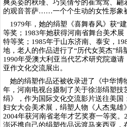
爽英姿的秋瑾、巧笑倩兮的崔莺莺、翩
的观音菩萨……一个个生动的女性形象
1979年，她的绢塑《喜舞春风》获“建
等奖；1983年她获得河南省舞台美术
特等奖；1985年于山东济南、泰安，1
地，老人的作品进行了“历代女英杰”绢
1990年受澳大利亚当代艺术研究院邀
亚作文化交流展出。
她的绢塑作品还被收录进了《中华博物通
年，河南电视台摄制了关于徐澎绢塑技
绢》，作为国际文化交流影片送往美国；
妇女大会美术展，绢塑人物《人杰鬼雄
2004年获河南省老年才艺奖赛一等奖。2
澎还携自己的绢塑作品远渡马来西亚，