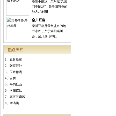
洛阳不翻汤，又叫做“九府
门不翻汤”，是洛阳特色的
地方..
[详细]
栾川豆腐
栾川豆腐是最负盛名的地
方小吃，产于洛阳栾川
县，栾川豆..
[详细]
热点关注
1、
嵩县拳菜
2、
张家混沌
3、
玉米糁汤
4、
云腾
5、
牛肉扯面
6、
洛阳锅贴
7、
廛河芝麻酱
8、
杂汤类