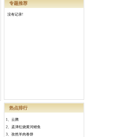
专题推荐
没有记录!
热点排行
1、
云腾
2、
孟津红烧黄河鲤鱼
3、
孜然羊肉卷饼