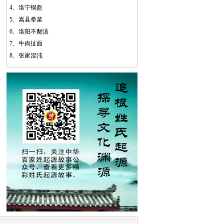
4、
洛宁锅盔
5、
嵩县拳菜
6、
洛阳不翻汤
7、
牛肉扯面
8、
张家混沌