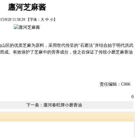
廛河芝麻酱
15/9/28 11:58:29
【字体：
大
中
小
】
山区的优质芝麻为原料，采用世代传呈的“石磨法”并结合始于明代洪武
炼而成。有效保护了芝麻中的营养成分，使之在保证了传统小磨芝麻香油
责任编辑：C006
0
下一条：
廛河春旺牌小磨香油