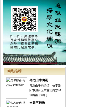
精彩推荐
马杰山牛肉汤
马杰山牛肉汤馆，位于洛
阳市瀍河区东花坛向东200
米路南..
[详细]
洛阳不翻汤