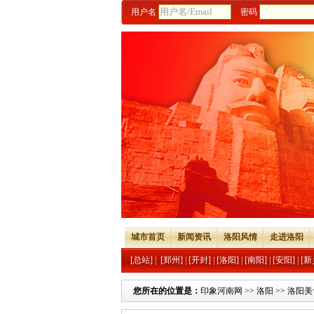
用户名
密码
城市首页
新闻资讯
洛阳风情
走进洛阳
[总站]
|
[郑州]
|
[开封]
|
[洛阳]
|
[南阳]
|
[安阳]
|
[新
您所在的位置是：
印象河南网
>>
洛阳
>>
洛阳美