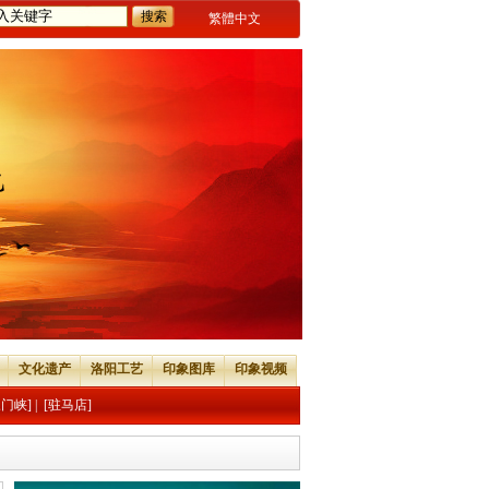
繁體中文
文化遗产
洛阳工艺
印象图库
印象视频
三门峡]
|
[驻马店]