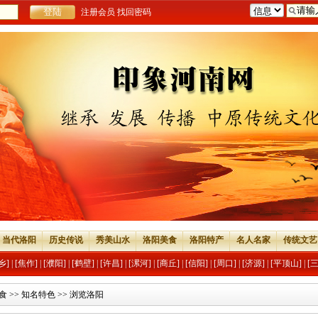
注册会员
找回密码
当代洛阳
历史传说
秀美山水
洛阳美食
洛阳特产
名人名家
传统文艺
乡]
|
[焦作]
|
[濮阳]
|
[鹤壁]
|
[许昌]
|
[漯河]
|
[商丘]
|
[信阳]
|
[周口]
|
[济源]
|
[平顶山]
|
[
食
>>
知名特色
>> 浏览洛阳