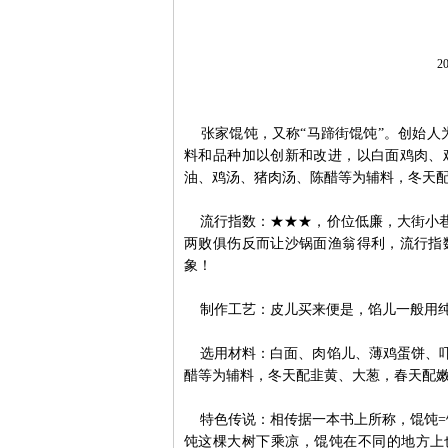
20
张家馄饨，又称“马蹄街馄饨”。创始人为
料和品种加以创新和改进，以白面鸡肉、
油、鸡汤、猪肉汤、陈醋等为辅料，冬天
流行指数：★★★，价位低廉，大街小巷
两败俱伤反而让沙锅面渔翁得利，流行指
象！
制作工艺：皮儿买来便是，馅儿一般用纯
选用材料：白面、肉馅儿、薄鸡蛋饼、吓
醋等为辅料，冬天配韭黄、大葱，春天配
特色传说：相传据一本书上所称，馄饨=
饨这棵大树下乘凉，馄饨在不同的地方上也