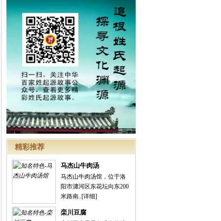
精彩推荐
马杰山牛肉汤
马杰山牛肉汤馆，位于洛
阳市瀍河区东花坛向东200
米路南..
[详细]
栾川豆腐