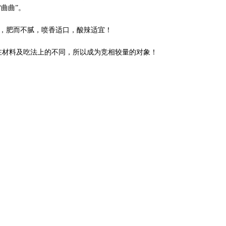
“曲曲”。
，肥而不腻，喷香适口，酸辣适宜！
材料及吃法上的不同，所以成为竞相较量的对象！
饨，又称“马蹄街馄饨”，经对配料和品种的创新和改进，在洛阳已是家
责任编辑：C006
0
下一条：
杂汤类