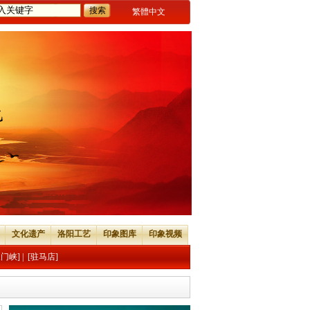
繁體中文
文化遗产
洛阳工艺
印象图库
印象视频
三门峡]
|
[驻马店]