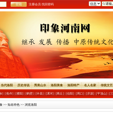
注册会员
找回密码
当代洛阳
历史传说
秀美山水
洛阳美食
洛阳特产
名人名家
传统文艺
乡]
|
[焦作]
|
[濮阳]
|
[鹤壁]
|
[许昌]
|
[漯河]
|
[商丘]
|
[信阳]
|
[周口]
|
[济源]
|
[平顶山]
|
[
食
>>
知名特色
>> 浏览洛阳