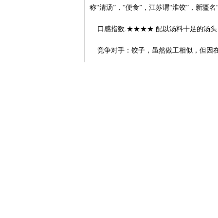
称“清汤”，“便食”，江苏谓“淮饺”，新疆名
口感指数:★★★★ 配以汤料十足的汤头
竞争对手：饺子，虽然做工相似，但因在
风味推荐：在洛阳最具盛名的就是张记馄
喻户晓。
文章来源：印象河南网
上一条：
烧烤羊肉串
相关信息
没有记录!