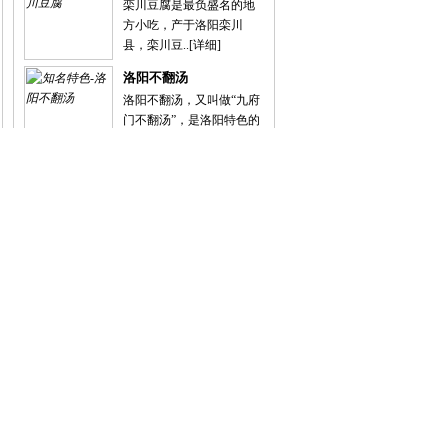
栾川豆腐是最负盛名的地
方小吃，产于洛阳栾川
县，栾川豆..
[详细]
洛阳不翻汤
洛阳不翻汤，又叫做“九府
门不翻汤”，是洛阳特色的
地方..
[详细]
热点关注
1、
擀面皮
2、
张家混沌
3、
嵩县拳菜
4、
八宝饭
5、
杂汤类
6、
玉米糁汤
7、
牛肉扯面
8、
洛阳锅贴