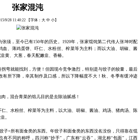
张家混沌
15/9/28 11:40:22
【字体：
大
中
小
】
张须，至今已有150年的历史。1920年，张家馄饨第二代传人张坤对配
鸡血、薄鸡蛋饼、吓仁、水粉丝、榨菜等为主料；而以大油、胡椒、酱
配韭黄、大葱，春天配嫩韭、香椿。
拐弯就能找到，方便！但因现今竞争激烈，特别是与饺子的较量，最后
数有所下降，幸其制作及口感，所以下降幅度不大！秋、冬季有缓冲迹
肉，混合青菜的馅儿目的是去除油腻感！
仁、水粉丝、榨菜等为主料，以大油、胡椒、酱油、鸡汤、猪肉汤、陈
嫩韭。
饺子=所有面食类的东西。年饺子和面食类的东西没名没份，只得靠在馄
有不同的称呼，四川称“抄手”，广东称“云吞”，湖北称“包面”，江西