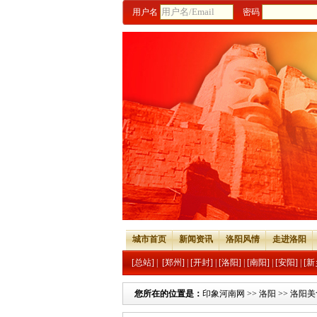
用户名
密码
城市首页
新闻资讯
洛阳风情
走进洛阳
[总站]
|
[郑州]
|
[开封]
|
[洛阳]
|
[南阳]
|
[安阳]
|
[新
您所在的位置是：
印象河南网
>>
洛阳
>>
洛阳美