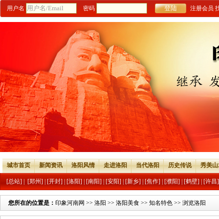
用户名
密码
注册会员
城市首页
新闻资讯
洛阳风情
走进洛阳
当代洛阳
历史传说
秀美山
[总站]
|
[郑州]
|
[开封]
|
[洛阳]
|
[南阳]
|
[安阳]
|
[新乡]
|
[焦作]
|
[濮阳]
|
[鹤壁]
|
[许昌]
您所在的位置是：
印象河南网
>>
洛阳
>>
洛阳美食
>>
知名特色
>> 浏览洛阳