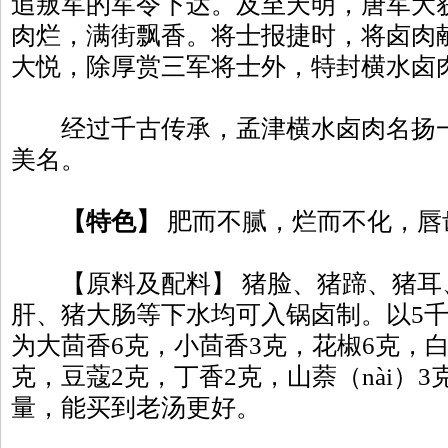
追叛军的军令下达。及至天明，唐军大
肉烂，满街飘香。将士报捷时，将卤肉
大悦，除厚赏三军将士外，特封横水卤
经过千古传承，孟津横水卤肉名扬一
美名。
【特色】
肥而不腻，烂而不化，唇
【原料及配料】 猪脸、猪蹄、猪耳
肝、猪大肠等下水均可入锅卤制。以5
为大茴香6克，小茴香3克，花椒6克，白
克，豆蔻2克，丁香2克，山萘（nài）3
量，能买到老汤更好。