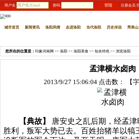
用户名
密码
注册会员
城市首页
新闻资讯
洛阳风情
走进洛阳
当代洛阳
历史传说
秀美山
[总站]
|
[郑州]
|
[开封]
|
[洛阳]
|
[南阳]
|
[安阳]
|
[新乡]
|
[焦作]
|
[濮阳]
|
[鹤壁]
|
[许昌]
您所在的位置是：
印象河南网
>>
洛阳
>>
洛阳美食
>>
知名特色
>> 浏览洛阳
孟津横水卤肉
2013/9/27 15:06:04 点击数：
【
【典故】
唐安史之乱后期，经孟津
胜利，叛军大势已去。百姓抬猪羊以犒