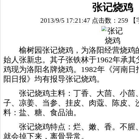
张记烧鸡
2013/9/5 17:21:47 点击数：
259
【
榆树园张记烧鸡，为洛阳经营烧鸡的
始人张新忠。其子张铁林于1962年承
鸡现为洛阳名牌烧鸡。1982年《河南
阳日报》均有报导张记烧鸡。
张记烧鸡主料：丁香、大茴、小茴、草
子、凉姜、当参、挂皮、肉蔻、陈皮、
料：盐、糖、食品油。
张记烧鸡特点：烂、嫩、香。不腥、
就会掉下来，离骨异常。