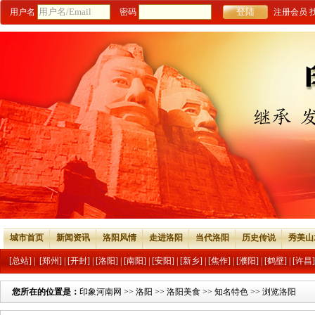
用户名
密码
注册会员
城市首页
新闻资讯
洛阳风情
走进洛阳
当代洛阳
历史传说
秀美山
[总站]
|
[郑州]
|
[开封]
|
[洛阳]
|
[南阳]
|
[安阳]
|
[新乡]
|
[焦作]
|
[濮阳]
|
[鹤壁]
|
[许昌]
您所在的位置是：
印象河南网
>>
洛阳
>>
洛阳美食
>>
知名特色
>> 浏览洛阳