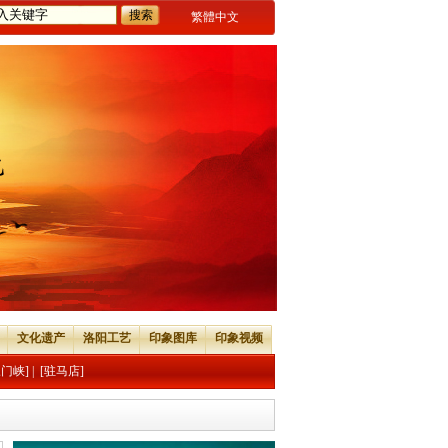
繁體中文
文化遗产
洛阳工艺
印象图库
印象视频
三门峡]
|
[驻马店]