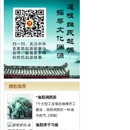
精彩推荐
“洛阳涧西苏
7个大型工业项目相继开工
建设，洛阳涧西区一时成
为热气..
[详细]
洛阳求子习俗