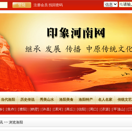
注册会员
找回密码
当代洛阳
历史传说
秀美山水
洛阳美食
洛阳特产
名人名家
传统文艺
乡]
|
[焦作]
|
[濮阳]
|
[鹤壁]
|
[许昌]
|
[漯河]
|
[商丘]
|
[信阳]
|
[周口]
|
[济源]
|
[平顶山]
|
[
讯
>> 浏览洛阳