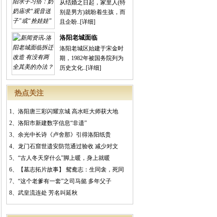
从结婚之日起，家里人(特
别是男方)就盼着生孩，而
且企盼..
[详细]
洛阳老城面临
洛阳老城区始建于宋金时
期，1982年被国务院列为
历史文化..
[详细]
热点关注
1、
洛阳唐三彩闪耀京城 高水旺大师获大地
2、
洛阳市新建数字信息“非遗”
3、
余光中长诗《卢舍那》引得洛阳纸贵
4、
龙门石窟世遗安防范通过验收 减少对文
5、
“古人冬天穿什么”脚上暖，身上就暖
6、
【墓志拓片故事】 鸳鸯志：生同衾，死同
7、
“这个老爹有一套”之司马懿 多年父子
8、
武皇流连处 芳名叫延秋