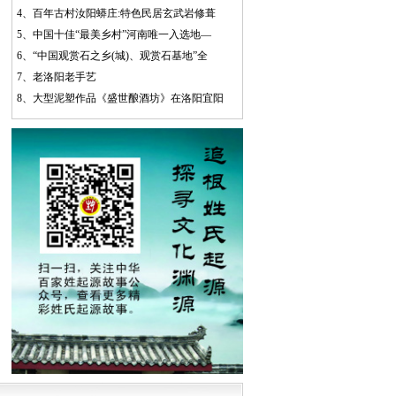
4、
百年古村汝阳蟒庄:特色民居玄武岩修葺
5、
中国十佳“最美乡村”河南唯一入选地—
6、
“中国观赏石之乡(城)、观赏石基地”全
7、
老洛阳老手艺
8、
大型泥塑作品《盛世酿酒坊》在洛阳宜阳