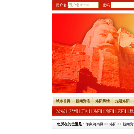
用户名
密码
城市首页
新闻资讯
洛阳风情
走进洛阳
[总站]
|
[郑州]
|
[开封]
|
[洛阳]
|
[南阳]
|
[安阳]
|
[新
您所在的位置是：
印象河南网
>>
洛阳
>>
新闻资