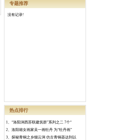
专题推荐
没有记录!
热点排行
1、
“洛阳涧西苏联建筑群”系列之二 7个“
2、
洛阳籍女画家吴一画牡丹 为“牡丹画”
3、
探秘青铜之乡烟云涧 仿古青铜器达到以