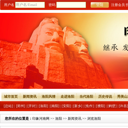
用户名
密码
注册会员
城市首页
新闻资讯
洛阳风情
走进洛阳
当代洛阳
历史传说
秀美山
[总站]
|
[郑州]
|
[开封]
|
[洛阳]
|
[南阳]
|
[安阳]
|
[新乡]
|
[焦作]
|
[濮阳]
|
[鹤壁]
|
[许昌]
您所在的位置是：
印象河南网
>>
洛阳
>>
新闻资讯
>> 浏览洛阳