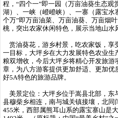
程，“四个一”即一园（万亩油葵生态观
湖）、一峡（嶝嶝峡）、一寨（露宝水
个万”即万亩油菜、万亩油葵、万亩烟
桃，突出农家休闲特色，展示当地山水
赏油葵花，游乡村景，吃农家饭，享
一目标，大坪乡在大力发展特色农业生
粮双增收，今后大坪乡将精心开发旅游
章，为八方游客提供更加舒适、更加优
好5A特色的旅游品牌。
美景定位：大坪乡位于嵩县北部，东
县穆柴乡相连，南与城关镇接壤，北同
455米，西部属熊耳山系的露宝寨山是