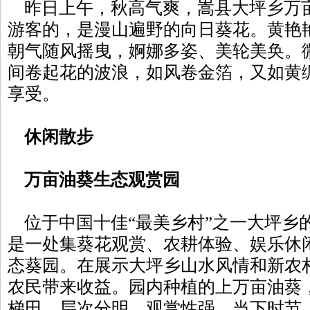
昨日上午，秋高气爽，嵩县大坪乡万
游客的，是漫山遍野的向日葵花。黄艳
朝气随风摇曳，婀娜多姿、美轮美奂。
间卷起花的波浪，如风卷金箔，又如黄
享受。
休闲散步
万亩油葵生态观赏园
位于中国十佳“最美乡村”之一大坪乡
是一处集葵花观赏、农耕体验、娱乐休
态葵园。在展示大坪乡山水风情和新农
农民带来收益。园内种植的上万亩油葵
梯田，层次分明，观赏性强。当下时节