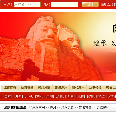
用户名
密码
注册会员
城市首页
新闻资讯
漯河风情
走进漯河
当代漯河
历史传说
秀美山
[总站]
|
[郑州]
|
[开封]
|
[洛阳]
|
[南阳]
|
[安阳]
|
[新乡]
|
[焦作]
|
[濮阳]
|
[鹤壁]
|
[许昌]
您所在的位置是：
印象河南网
>>
漯河
>>
漯河美食
>>
知名特色
>> 浏览漯河