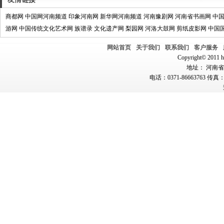
商都网
中国网河南频道
印象河南网
新华网河南频道
河南豫剧网
河南省书画网
中
游网
中国传统文化艺术网
族谱录
文化遗产网
梨园网
河洛大鼓网
剪纸皮影网
中国
网站首页
关于我们
联系我们
客户服务
Copyright© 2011 hn
地址： 河南省郑
电话：0371-86663763 传真：0