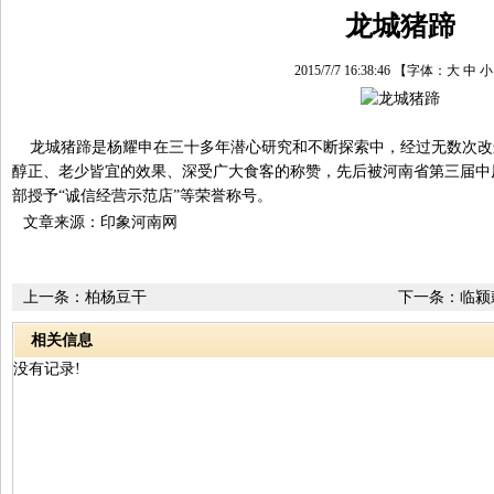
龙城猪蹄
2015/7/7 16:38:46
【字体：
大
中
小
龙城猪蹄是杨耀申在三十多年潜心研究和不断探索中，经过无数次改
醇正、老少皆宜的效果、深受广大食客的称赞，先后被河南省第三届中
部授予“诚信经营示范店”等荣誉称号。
文章来源：印象河南网
上一条：
柏杨豆干
下一条：
临颍
相关信息
没有记录!