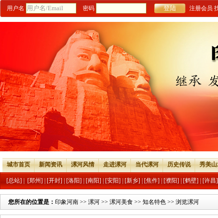
用户名
密码
注册会员
城市首页
新闻资讯
漯河风情
走进漯河
当代漯河
历史传说
秀美山
[总站]
|
[郑州]
|
[开封]
|
[洛阳]
|
[南阳]
|
[安阳]
|
[新乡]
|
[焦作]
|
[濮阳]
|
[鹤壁]
|
[许昌]
您所在的位置是：
印象河南
>>
漯河
>>
漯河美食
>>
知名特色
>> 浏览漯河