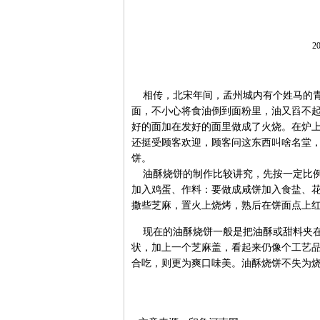
20
相传，北宋年间，孟州城内有个姓马的青
面，不小心将食油倒到面粉里，油又舀不
好的面加在发好的面里做成了火烧。在炉
还挺受顾客欢迎，顾客问这东西叫啥名堂，
饼。
油酥烧饼的制作比较讲究，先按一定比例
加入鸡蛋、作料：要做成咸饼加入食盐、
撒些芝麻，置火上烧烤，熟后在饼面点上
现在的油酥烧饼一般是把油酥或甜料夹在
状，加上一个芝麻盖，看起来仍像个工艺
合吃，则更为爽口味美。油酥烧饼不失为