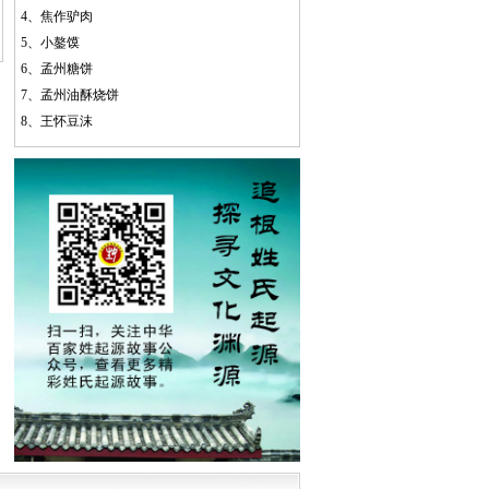
4、
焦作驴肉
5、
小鏊馍
6、
孟州糖饼
7、
孟州油酥烧饼
8、
王怀豆沫