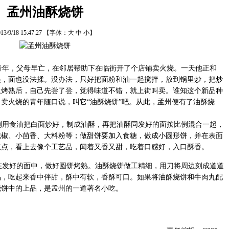
孟州油酥烧饼
13/9/18 15:47:27
【字体：
大
中
小
】
年，父母早亡，在邻居帮助下在临街开了个店铺卖火烧。一天他正和
起，面也没法揉。没办法，只好把面粉和油一起搅拌，放到锅里炒，把炒
上烤熟后，自己先尝了尝，觉得味道不错，就上街叫卖。谁知这个新品种
卖火烧的青年随口说，叫它“油酥烧饼”吧。从此，孟州便有了油酥烧
用食油把白面炒好，制成油酥，再把油酥同发好的面按比例混合一起，
花椒、小茴香、大料粉等；做甜饼要加入食糖，做成小圆形饼，并在表面
红点，看上去像个工艺品，闻着又香又甜，吃着口感好，入口酥香。
发好的面中，做好圆饼烤熟。油酥烧饼做工精细，用刀将周边刻成道道
品，吃起来香中伴甜，酥中有软，香酥可口。如果将油酥烧饼和牛肉丸配
烧饼中的上品，是孟州的一道著名小吃。