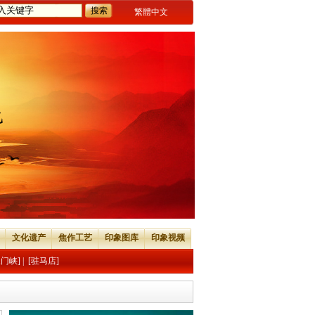
繁體中文
文化遗产
焦作工艺
印象图库
印象视频
三门峡]
|
[驻马店]