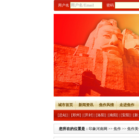
用户名
密码
城市首页
新闻资讯
焦作风情
走进焦作
[总站]
|
[郑州]
|
[开封]
|
[洛阳]
|
[南阳]
|
[安阳]
|
[新
您所在的位置是：
印象河南网
>>
焦作
>>
焦作美