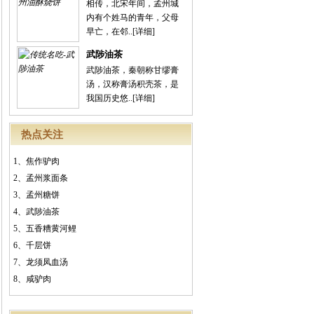
相传，北宋年间，孟州城
内有个姓马的青年，父母
早亡，在邻..
[详细]
武陟油茶
武陟油茶，秦朝称甘缪膏
汤，汉称膏汤积壳茶，是
我国历史悠..
[详细]
热点关注
1、
焦作驴肉
2、
孟州浆面条
3、
孟州糖饼
4、
武陟油茶
5、
五香糟黄河鲤
6、
千层饼
7、
龙须凤血汤
8、
咸驴肉