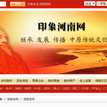
注册会员
找回密码
当代焦作
历史传说
秀美山水
焦作美食
焦作特产
名人名家
传统文艺
乡]
|
[焦作]
|
[濮阳]
|
[鹤壁]
|
[许昌]
|
[漯河]
|
[商丘]
|
[信阳]
|
[周口]
|
[济源]
|
[平顶山]
|
[
食
>>
传统名吃
>> 浏览焦作