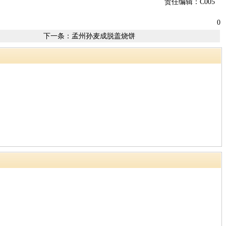
责任编辑：C005
0
下一条：
孟州孙麦成脱盖烧饼