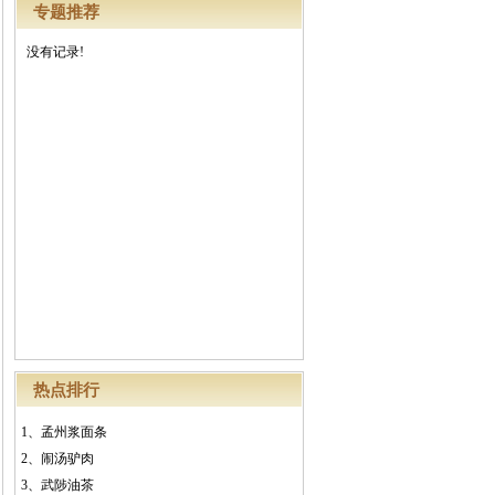
专题推荐
没有记录!
热点排行
1、
孟州浆面条
2、
闹汤驴肉
3、
武陟油茶