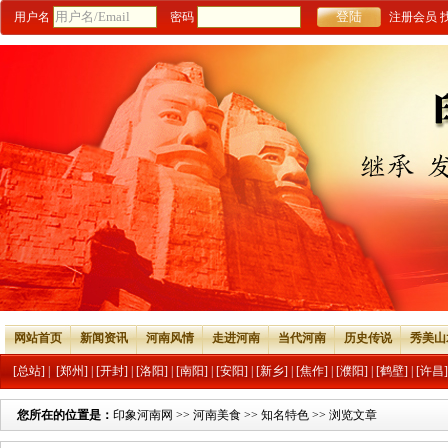
用户名
密码
注册会员
网站首页
新闻资讯
河南风情
走进河南
当代河南
历史传说
秀美山
[总站]
|
[郑州]
|
[开封]
|
[洛阳]
|
[南阳]
|
[安阳]
|
[新乡]
|
[焦作]
|
[濮阳]
|
[鹤壁]
|
[许昌]
您所在的位置是：
印象河南网
>>
河南美食
>>
知名特色
>> 浏览文章