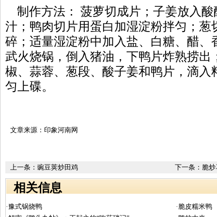
制作方法： 菠萝切成片；子姜放入酸
汁；鸭肉切片用蛋白加湿淀粉拌匀；葱
碎；适量湿淀粉中加入盐、白糖、醋、
武火烧锅，倒入猪油，下鸭片炸熟捞出
椒、蒜蓉、葱段、酸子姜和鸭片，滴入
匀上碟。
文章来源：印象河南网
上一条：
豌豆荚炒田鸡
下一条：
脆炒
相关信息
·豫式锅烧鸭
·脆皮糯米鸭