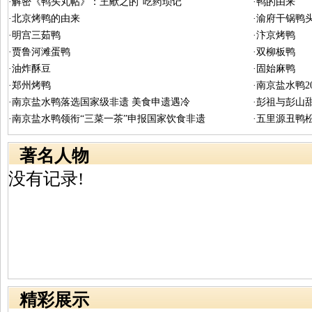
·解密《鸭头丸帖》：王献之的“吃药琐记”
·鸭的由来
·北京烤鸭的由来
·渝府干锅鸭
·明宫三茹鸭
·汴京烤鸭
·贾鲁河滩蛋鸭
·双柳板鸭
·油炸酥豆
·固始麻鸭
·郑州烤鸭
·南京盐水鸭
·南京盐水鸭落选国家级非遗 美食申遗遇冷
·彭祖与彭山
·南京盐水鸭领衔“三菜一茶”申报国家饮食非遗
·五里源丑鸭
著名人物
没有记录!
精彩展示