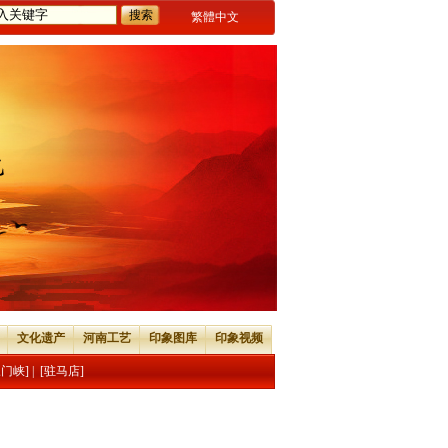
繁體中文
文化遗产
河南工艺
印象图库
印象视频
三门峡]
|
[驻马店]