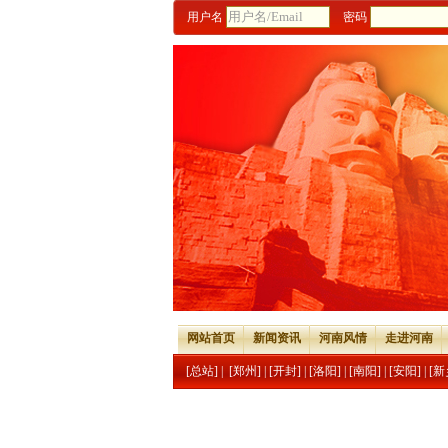
用户名
密码
网站首页
新闻资讯
河南风情
走进河南
[总站]
|
[郑州]
|
[开封]
|
[洛阳]
|
[南阳]
|
[安阳]
|
[新