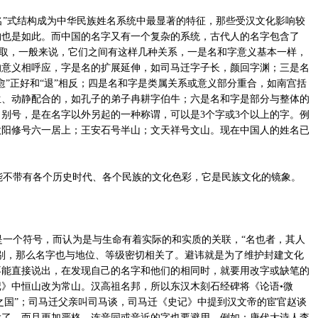
”式结构成为中华民族姓名系统中最显著的特征，那些受汉文化影响较
构也是如此。而中国的名字又有一个复杂的系统，古代人的名字包含了
”来取，一般来说，它们之间有这样几种关系，一是名和字意义基本一样，
的意义相呼应，字是名的扩展延伸，如司马迁字子长，颜回字渊；三是名
愈”正好和“退”相反；四是名和字是类属关系或意义部分重合，如南宫括
生、动静配合的，如孔子的弟子冉耕字伯牛；六是名和字是部分与整体的
别号，是在名字以外另起的一种称谓，可以是3个字或3个以上的字。例
欧阳修号六一居上；王安石号半山；文天祥号文山。现在中国人的姓名已
不带有各个历史时代、各个民族的文化色彩，它是民族文化的镜象。
一个符号，而认为是与生命有着实际的和实质的关联，“名也者，其人
别，那么名字也与地位、等级密切相关了。避讳就是为了维护封建文化
不能直接说出，在发现自己的名字和他们的相同时，就要用改字或缺笔的
》中恒山改为常山。汉高祖名邦，所以东汉木刻石经碑将《论语•微
母之国”；司马迁父亲叫司马谈，司马迁《史记》中提到汉文帝的宦官赵谈
大了，而且更加严格，连音同或音近的字也要避用。例如：唐代大诗人李