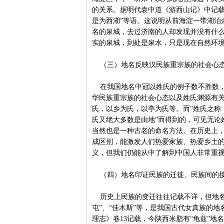
的关系。据明代袁中道《游西山记》中记载
是为西湖”等语。这说明从前海淀一带湖泊
名的泉城，去过济南的人却发现并没有什
实的泉城，到处是泉水，只是现在自然环
（三）地名反映汉民族重宗族的社会心
在我国地名中冠以姓氏的例子数不胜数，
华民族重宗族的社会心态以及姓氏渊源有关
氏，以乡为氏，以亭为氏等。而“姓氏之称
氏又绝大多数是由地”而得到的，可见无论
当然也是一种古老的命名方法。在历史上
成区别，能激发人们热爱家族、热爱乡土
义，但我们仍能从中了解到中国人非常重
（四）地名印证民族的迁徙、民族间的
历史上民族的变迁往往记载不详，但地名的
屯”、“佳木斯”等，是我国古代女真族的
理志》卷13记载，今陕西米脂有“龟兹”地