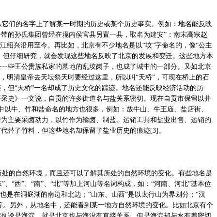
它们的名字上了解某一时期的历史或某个历史事实。例如：地名能反映
带的孙氏集团曾经在境内侯官县另置一县，取名为建安”；南宋高宗赵
浙江绍兴沿用至今。再比如，北京有不少地名是以“坟”字命名的，像“公主
觉。但仔细研究，就会发现这些地名反映了北京的发展和变迁。这些地方本
去一些王公贵族私家的墓地的乱坟岗子，也成了城中的一部分。又如北京
桥，明清皇帝去天坛祭天时要经过这里，所以叫“天桥”，可现在桥上的石
，但“天桥”一名却成了历史文化的踪迹。地名还能反映经济活动的历
开采史》一文说，自贡的许多街道名与盐关系密切。现在自贡市保留以井
名中以牛、竹和盐命名的地方也很多，例如：放牛山、牛王庙、盐店街、
作为主要采卤动力，以竹作为输卤、制盐、运销工具和盐业出售、运销的
代替了竹料，但这些地名却保留了盐业历史的痕迹[3]。
处的自然环境，而且还可以了解其所处的自然环境的变化。有些地名是
、“东”、“西”、“南”、“北”等加上河山等名词构成，如：“河南、河北”基本位
上也是在洞庭湖的南边和北边；“山东、山西”是以太行山为界划分；“汉
等等。另外，从地名中，还能看到某一地方自然环境的变化。比如北京有个
实别说是海淀，就是北京也与海没有直接关系，但是海淀却与水有着密切