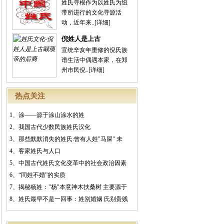
姓氏寻根作为以姓氏为纽
带所进行的文化寻源活
动，近年来..
[详细]
倪姓人是上古
宣统辛亥年重修的倪氏族
谱生活中偶遇本家，在郑
州市民倪..
[详细]
热点关注
1、
涂——源于涂山涂水的姓
2、
我国古代少数民族姓氏汉化
3、
那些默默消失的姓氏:曾有人姓"马屎" 未
4、
客家姓氏与人口
5、
中国古代姓氏文化变革中的社会政治因素
6、
“同姓不婚”的实质
7、
揭秘杨姓："杨"本意神木扶桑树 主要源于
8、
姓氏最早不是一回事：姓别婚姻 氏别贵贱