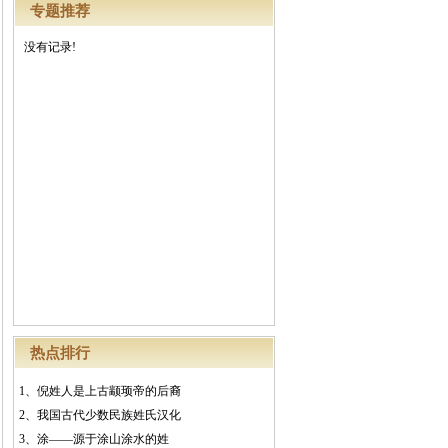
专题推荐
没有记录!
热点排行
1、
倪姓人是上古颛顼帝的后裔
2、
我国古代少数民族姓氏汉化
3、
涂——源于涂山涂水的姓