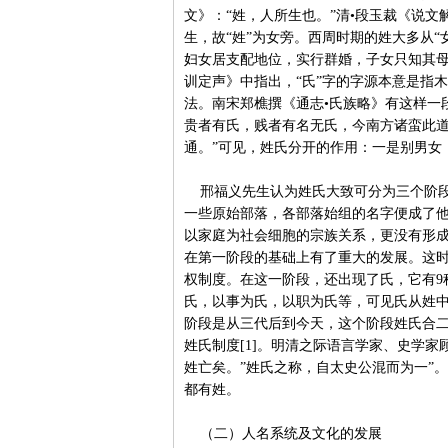
文》：“姓，人所生也。”清•段玉裁《说
生，故“姓”为女旁。西周时期的姓大多从
妇女居支配地位，实行群婚，子女只知其母
训定声》中指出，“氏”字的字源本意是指
法。南宋郑樵撰《通志•氏族略》有这样一
贵者有氏，贱者有名无氏，今南方诸蛮此
通。”可见，姓氏分开的作用：一是别男女
邢福义先生认为姓氏大致可分为三个阶段
一些原始部落，各部落始组的名字便成了
以家庭为社会细胞的宗族关系，更没有形
在第一阶段的基础上有了重大的发展。这
权制度。在这一阶段，还出现了氏，它有9
氏，以事为氏，以职为氏等，可见氏从姓
阶段是从三代后到今天，这个阶段姓氏合
姓氏制度[1]。明清之际语言学家、史学
姓亡矣。”姓氏之称，自太史公混而为一”
都有姓。
（二）人名系统及文化的发展