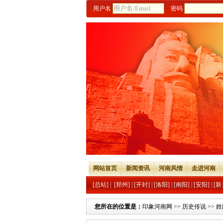
用户名
密码
网站首页
新闻资讯
河南风情
走进河南
[总站]
|
[郑州]
|
[开封]
|
[洛阳]
|
[南阳]
|
[安阳]
|
[新
您所在的位置是：
印象河南网
>>
历史传说
>>
姓