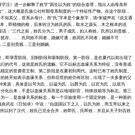
文解字注》进一步解释了姓字“因生以为姓”的组合道理，指出人由母亲所
“女”，这大概是氏族公社时期母系制度的一个特征性产物。在这个阶段，
不知其父，世系从母计。而“氏”字本是个象形字，清•朱骏声在《说文通
木本，即植物的根，后来转注为姓氏的氏，取水之源头，木之根本的说
段话：“三代之前，姓氏分为二，男子成氏，妇人称姓。氏所以别贵贱，
道犹存。……氏同姓不同者，婚姻可通，姓同氏不同者，婚姻不可
，二是别贵贱，三是别婚姻。
，即孕育阶段、旧制阶段和新制阶段。第一阶段，是在夏代以前出现了
他们的代号，这就是姓氏的滥觞。它不以标志血缘关系为特征，没有形成
成稳定的世袭君主制。第二阶段是在夏初到周代。这时已有了姓氏制度。
时的姓开始表示血缘关系，但和后世的姓仍有区别，出现了一夫多妻的父
种来源，具体是以号为氏，以谥为氏，以爵为氏，以官为氏，以居为
中分化出来，不是以血缘关系而是以地域职官，特殊技能等为标志。第三
二为一，是血缘关系的标志，每一个宗族使用一个固定的姓，是一种新的
家顾炎武在《日知录》中说：“自战国以下之人，以氏为姓，而五帝以来之
。所以到了汉代，姓氏已完全合并，姓即氏，氏即姓，并且从天子到百姓