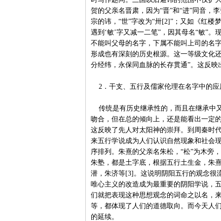
贺的父亲名晋肃，因为“晋”和“进”同音
宗的讳，“世”字改为“卅[2]”；又如《红
遇到‘敏’字又减一二笔”，因其母名“敏
不能叫父母的名字，下属不能叫上司的名
形成也有深刻的历史根源。这一等级文化还
分经纬，永保同血脉的长存贯通”。这反映
2．干支、五行及儒家伦理在名字中的应
传统是有历史继承性的，而且在继承中又
吻合，但在总的倾向上，还是能看出一定的
这反映了先人对太阳神的崇拜。到周秦时
来五行学说成为人们认识自然现象和社会
序排列。朱熹的父亲名朱松，“松”为木旁
朱塾，都是土字底，根据五行土生金，朱
潜，朱济等[3]。这说明阴阳五行的观念很
唯心主义的改造成为最重要的阴阳学说，
们就把表现这种思想观念的词命之以名，
等，都体现了人们的道德取向。而今天人
的延续。