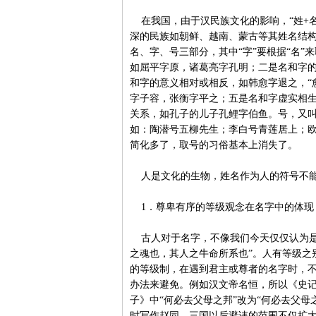
在我国，由于汉民族文化的影响，“姓+名
深的民族如朝鲜、越南、蒙古等其姓名结
名、字、号三部分，其中“字”要根据“名
如屈平字原，诸葛亮字孔明；二是名和字
和字的意义相对或相反，如韩愈字退之，“
字子容，张衡字平之；五是名和字虚实相
关系，如孔子的儿子孔鲤字伯鱼。号，又叫
如：陶潜号五柳先生；李白号青莲居上；
简化多了，取号的习俗基本上消失了。
人是文化的生物，姓名作为人的符号不能
1．尊卑有序的等级观念在名字中的体现
古人对于名字，不像我们今天仅仅认为是
之魂也，其人之牛命所系也”。人有等级之
的等级制，在遇到君主或尊者的名字时，
办法来避免。例如汉文帝名恒，所以《史记
子》中“何必去父母之邦”改为“何必去父
时写作赵同。三国以后避讳的范围不仅扩