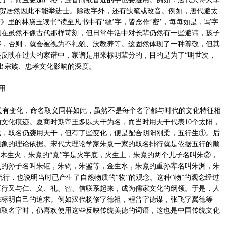
，李贺居然因此不能举进士。除改字外，还有缺笔或改音。例如，唐代避太
楼梦》里的林黛玉读书“读至凡书中有‘敏’字，皆念作‘密’，每每如是，写字
”。现在虽然不像古代那样苛刻，但日常牛活中对长辈仍然有一些避讳，孩子
字，否则，就会被视为不礼貌、没教养等。这固然体现了一种尊敬，但其
反映在过去的家谱中，家谱是用来标明辈分的，目的是为了“明世次，
出宗族、忠孝文化影响的深度。
用
有变化，命名取义同样如此，虽然不是每个名字都与时代的文化特征相
文化痕迹。夏商时期帝王多以天干为名，而当时用天干代表10个太阳，
代，取名仍袭用天干，但有了些变化，便是配合阴阳刚柔，五行生①。后
现象的理论依据。宋代大理论学家朱熹一家的取名排行就是依据五行的顺
，木生火，朱熹的“熹”字是火字底，火生土，朱熹的两个儿子名叫朱②，
熹的孙子名叫朱钜，朱钧，朱鉴等，金生水，朱熹的重孙辈名叫朱渊，朱
流行，也说明当时已产生了自然物质的“物”的观念。这种“物”的观念经过
五行又与仁、义、礼、智、信联系起来，成为儒家文化的纲领。于是，人
来标明自己的追求。例如汉代杨修字德祖，程普字德谋，张飞字翼德等
们取名字时，仍喜欢使用这些反映传统美德的词语，这也是中国传统文化