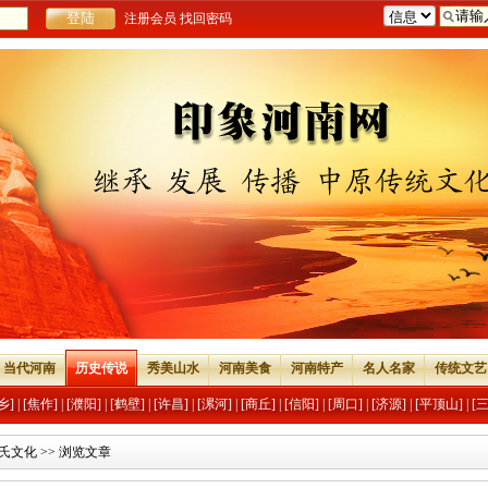
注册会员
找回密码
当代河南
历史传说
秀美山水
河南美食
河南特产
名人名家
传统文艺
乡]
|
[焦作]
|
[濮阳]
|
[鹤壁]
|
[许昌]
|
[漯河]
|
[商丘]
|
[信阳]
|
[周口]
|
[济源]
|
[平顶山]
|
[
氏文化
>> 浏览文章