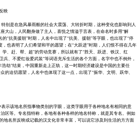
反映
特别是在急风暴雨般的社会大震荡、大转折时期，这种变化也影响到人
座大山，人民翻身做了主人，喜悦之情溢于言表，在命名时多用“解
的“抗美援朝”时期，人名中出现了“抗美、援朝”等字眼，也出现了“停
度，也表明了人们希望和平的愿望；在“大跃进”时期，人们恨不得在几年
、学、赶、帮、超”的劳动竞赛，所以就有了“胜天、跃进、铁汉、红
、红卫兵、不爱红妆爱武装”等词语充斥生活的各个方面，名字中也不例外，
十年浩劫”结束，中国重新走上正轨，这一时期经济建设是中国的主要任
众的迫切愿望，人名中也体现了这一点，出现了“振华、文明、跃华、
表示该地名所指事物类别的字眼，这类字眼用于各种地名有相同的意
自治区等。专名指特称，各地有各种各样的地名特称，就是其专名。例如
汉语的地名所反映或记载的汉文化非常丰富，可以说它涉及到生活的方方面