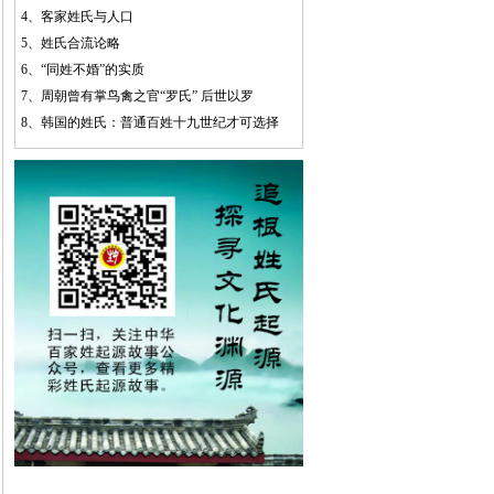
4、
客家姓氏与人口
5、
姓氏合流论略
6、
“同姓不婚”的实质
7、
周朝曾有掌鸟禽之官“罗氏” 后世以罗
8、
韩国的姓氏：普通百姓十九世纪才可选择