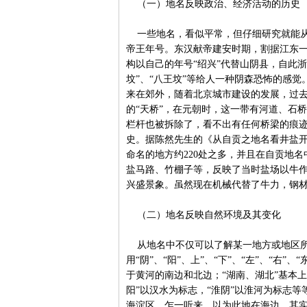
（一）地名反映政治、经济活动的历史
一些地名，看似平常，但仔细研究就能从
帝王年号。东汉献帝建安时期，割据江东一
构以自己的年号“绍兴”代替山阴县，自此
坟”、“八王坟”等给人一种阴森恐怖的感
来在郊外，随着北京城市建设的发展，过
的“天桥”，在元朝时，这一带有河道、石
栏杆也被拆除了，看不出有任何桥梁的痕迹
史。据陈然先生的《从自贡之地名看井盐
命名的地方约220处之多，并且在自贡地
盐马路、竹棚子等，反映了当时盐场以牛
兴盛景象。虽然现在机械代替了牛力，钢材
（二）地名反映自然环境及其变化
从地名中不仅可以了解某一地方或地区所
用“阴”、“阳”、上”、“下”、“左”、“右”
于黄河的南边和北边；“湖南、湖北”基本
阳”以汉水为标志，“淮阴”以淮河为标志
海淀区，乍一听来，以为此地在海边，其