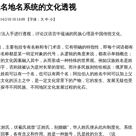
姓名地名系统的文化透视
14/2/10 10:14:09
【字体：
大
中
小
】
法入手进行透视，讨论汉语言中蕴涵的民族心理及中国传统文化。
，主要包括专有名称和专门术语，它有明确的特指性，即每个词语都有
用名称都是某一特定对象的代号，从逻辑的角度来说，都表示单独概念；
有的文化因素融入其中，从而形成一种特殊的世界观。例如汉族姓名是姓
的字，否则就被认为是对长辈的冒犯。而许多民族则恰恰相反：俄罗斯人
人姓前可以有一个名，也可以有两个名；阿拉伯人的姓名中间可以加上父
族文化的沃土之中，是一定文化背景下的产物，它的发生、发展无疑也受
是探寻不同民族、不同地区文化发展过程的化石。
姓氏，伏羲氏就曾“正姓氏，别婚姻”，华人姓氏便从此向制度化、系统
两回事，各有含义和作用。姓是一种族号，氏是姓的分支。《说