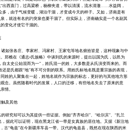
“出西直门，过高梁桥，杨柳夹道，带以清溪，流水清澈……水益阔，
众多，由于气候变暖，湖泊干涸，才变成今天的样子。又如，济南是有
么泉，就连有名的趵突泉也要干涸了。但实际上，济南确实是一个名副其
境的变化才使它干涸的。
态
诸如张各庄、李家村、冯家村、王家屯等地名俯拾皆是，这种现象与中
。郑樵在《通志•氏族略》中谈到氏的来源时，提出以国为氏，以邑为
，自太史公始混而为一”，姓氏混一的姓，大多数是从氏演变而来的。而
姓还是氏都跟“地”有不可分割的联系。用姓氏标地名既是重宗族的表现，
，同姓的人聚集在一起，姓地名就作为宗族的标志，更好的与其他地方形
的观念。虽然随着时代的发展，人口的迁移，有些地名失去了原来的意
视亲情。
接触及其他
研究却可以为其提供一些证据。例如“齐齐哈尔”、“哈尔滨”、“扎兰
地名，据此可以证明，现在黑龙江省一带是女真族的居住地。又据《新注地
名，古“龟兹”在今新疆库车县一带。汉代的龟兹县，既然在现在陕西的米