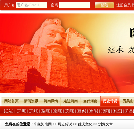
用户名
密码
注册会员
网站首页
新闻资讯
河南风情
走进河南
当代河南
历史传说
秀美山
[总站]
|
[郑州]
|
[开封]
|
[洛阳]
|
[南阳]
|
[安阳]
|
[新乡]
|
[焦作]
|
[濮阳]
|
[鹤壁]
|
[许昌]
您所在的位置是：
印象河南网
>>
历史传说
>>
姓氏文化
>> 浏览文章