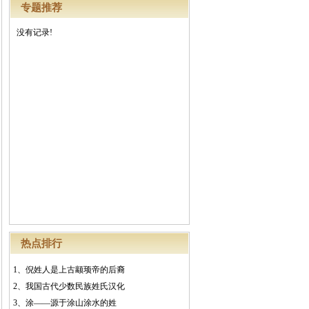
专题推荐
没有记录!
热点排行
1、
倪姓人是上古颛顼帝的后裔
2、
我国古代少数民族姓氏汉化
3、
涂——源于涂山涂水的姓