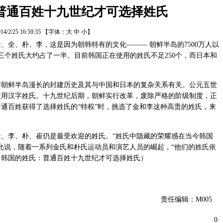
普通百姓十九世纪才可选择姓氏
14/2/25 16:59:35
【字体：
大
中
小
】
、朴、李，这是因为朝韩特有的文化——— 朝鲜半岛的7500万人以
朴三个姓氏大约占了一半。目前韩国正在使用的姓氏不足250个，而日本和
鲜半岛漫长的封建历史及其与中国和日本的复杂关系有关。公元五世
使用汉字姓氏。十九世纪后期，朝鲜实行改革，废除严格的阶级制度，正
通百姓获得了选择姓氏的“特权”时，挑选了金和李这种高贵的姓氏，来
李、朴、崔仍是最受欢迎的姓氏。“姓氏中隐藏的荣耀感在当今韩国
允说，随着一系列金氏和朴氏运动员和演艺人员的崛起，“他们的姓氏依
：韩国的姓氏：普通百姓十九世纪才可选择姓氏）
责任编辑：M005
0