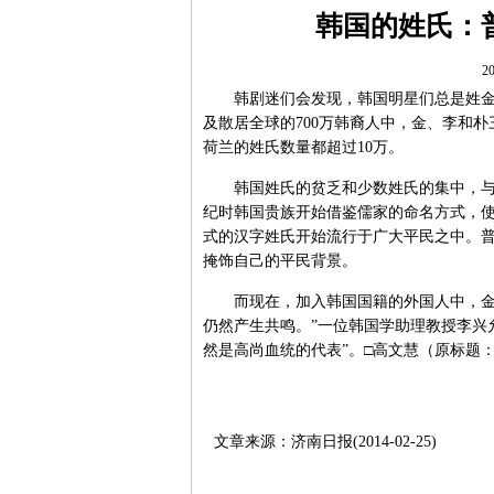
韩国的姓氏：
20
韩剧迷们会发现，韩国明星们总是姓金、全
及散居全球的700万韩裔人中，金、李和
荷兰的姓氏数量都超过10万。
韩国姓氏的贫乏和少数姓氏的集中，与朝
纪时韩国贵族开始借鉴儒家的命名方式，
式的汉字姓氏开始流行于广大平民之中。普
掩饰自己的平民背景。
而现在，加入韩国国籍的外国人中，金、
仍然产生共鸣。”一位韩国学助理教授李兴
然是高尚血统的代表”。□高文慧（原标题
文章来源：济南日报(2014-02-25)