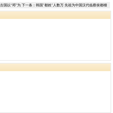
年古国以“邓”为
下一条：
韩国"都姓"人数万 先祖为中国汉代临蔡侯都稽