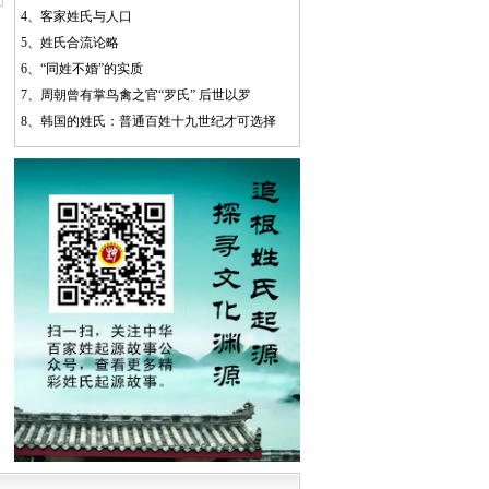
4、
客家姓氏与人口
5、
姓氏合流论略
6、
“同姓不婚”的实质
7、
周朝曾有掌鸟禽之官“罗氏” 后世以罗
8、
韩国的姓氏：普通百姓十九世纪才可选择