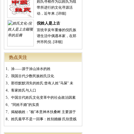
姓氏寻根作为以姓氏为纽
带所进行的文化寻源活
动，近年来..
[详细]
倪姓人是上古
宣统辛亥年重修的倪氏族
谱生活中偶遇本家，在郑
州市民倪..
[详细]
热点关注
1、
涂——源于涂山涂水的姓
2、
我国古代少数民族姓氏汉化
3、
那些默默消失的姓氏:曾有人姓"马屎" 未
4、
客家姓氏与人口
5、
中国古代姓氏文化变革中的社会政治因素
6、
“同姓不婚”的实质
7、
揭秘杨姓："杨"本意神木扶桑树 主要源于
8、
姓氏最早不是一回事：姓别婚姻 氏别贵贱