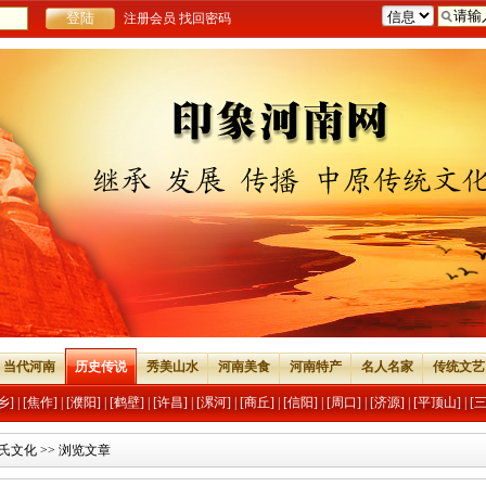
注册会员
找回密码
当代河南
历史传说
秀美山水
河南美食
河南特产
名人名家
传统文艺
乡]
|
[焦作]
|
[濮阳]
|
[鹤壁]
|
[许昌]
|
[漯河]
|
[商丘]
|
[信阳]
|
[周口]
|
[济源]
|
[平顶山]
|
[
氏文化
>> 浏览文章