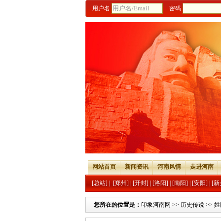
用户名
密码
网站首页
新闻资讯
河南风情
走进河南
[总站]
|
[郑州]
|
[开封]
|
[洛阳]
|
[南阳]
|
[安阳]
|
[新
您所在的位置是：
印象河南网
>>
历史传说
>>
姓