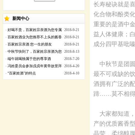
长寿秘诀就是
化合物和酚类
新闻中心
重要的是酒中
·
好喝不贵，百家姓宗亲酒为您专属
2018-9-21
益人体健康；
定制
·
百家姓酒业为您推荐不上头的酱香
2018-9-21
成分四甲基吡
型白酒
·
百家姓宗亲酒 您一生的朋友
2018-9-21
·
中秋节快到了，百家姓宗亲酒为您
2018-8-13
选好酒
·
端午就喝独属于您的尊享酒
2018-7-20
中秋节是团圆
·
冯姓委员会参加戊戌年黄帝故里拜
2018-4-20
最不可或缺的
祖大典
·
“百家姓酒”的特点
2018-4-10
酒拥有广泛的
蹄……莫不相
大家都知道，
产的优质酱香
晶莹，柔绵醇