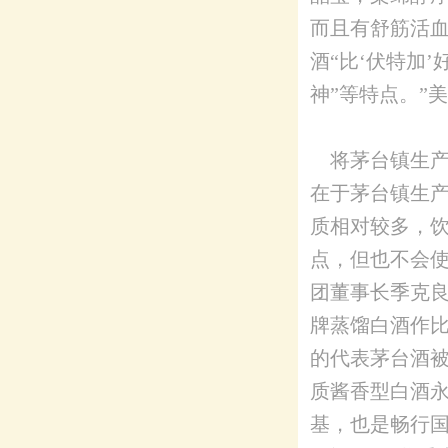
而且有舒筋活
酒“比‘伏特加
神”等特点。”
将茅台镇生产
在于茅台镇生
质相对较多，
点，但也不会
团董事长季克良
牌蒸馏白酒作比
的代表茅台酒
质酱香型白酒
基，也是畅行国