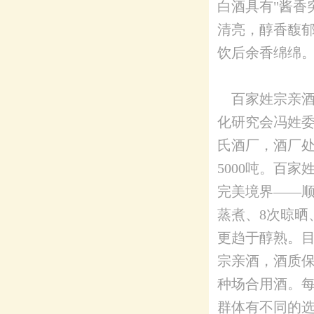
白酒具有"酱香
清亮，醇香馥
饮后余香绵绵
百家姓宗亲酒
化研究会冯姓委
氏酒厂，酒厂处
5000吨。百
完美境界——顺
蒸煮、8次晾晒
更趋于醇熟。目前
宗亲酒，酒质保
种场合用酒。
群体有不同的