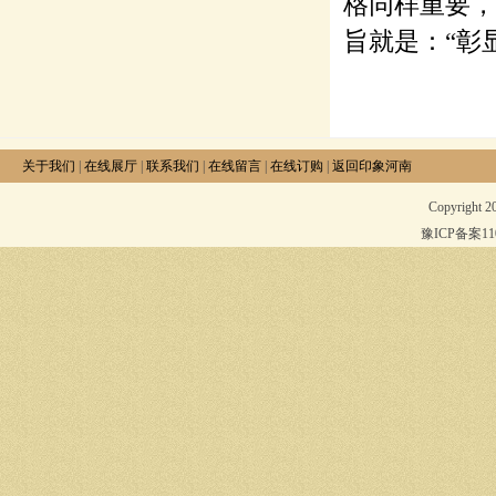
格同样重要，
旨就是：“彰
关于我们
|
在线展厅
|
联系我们
|
在线留言
|
在线订购
|
返回印象河南
Copyright 
豫ICP备案1